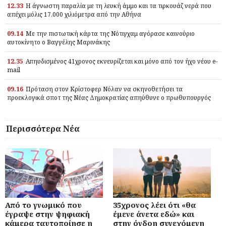
12.33
Η άγνωστη παραλία με τη λευκή άμμο και τα τιρκουάζ νερά που
απέχει μόλις 17.000 χιλιόμετρα από την Αθήνα
09.14
Με την πιστωτική κάρτα της Νότιγχαμ αγόρασε καινούριο
αυτοκίνητο ο Βαγγέλης Μαρινάκης
12.35
Απηυδισμένος 41χρονος εκνευρίζεται και μόνο από τον ήχο νέου e-
mail
09.16
Πρόταση στον Κρίστοφερ Νόλαν να σκηνοθετήσει τα
προεκλογικά σποτ της Νέας Δημοκρατίας απηύθυνε ο πρωθυπουργός
Περισσότερα Νέα
Από το γνωμικό που
35χρονος λέει ότι «θα
έγραψε στην ψηφιακή
έμενε άνετα εδώ» και
κάμερα ταυτοποίησε η
στην όγδοη συνεχόμενη