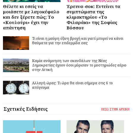
Θέλετε κι εσείς να
Έρευνα-σοκ: Εντείνει τα
μοιάσετε με λαγοκέφαλο
συμπτώματα της
και δεν ξέρετε πώς; Το
κλιμακτηρίου «Το
«Κουλούρι» έχει την
Φιλαράκι» της Σοφίας
απάντηση
Βόσσου
Τι είναι η μαύρη όξινη βροχή και γιατί μπορεί να κάνει
θαύματα για την επιδερμίδα σας
Καμία ανάμνηση των σκανδάλων της Νέας
Δημοκρατίας έχουν όσοι μύρισαν το μυστηριώδες αέριο
στην Αττική
Αλλαγή ώρας: Τι ώρα θα είναι σήμερα στις 6 το
απόγευμα
Σχετικές Ειδήσεις
ΠΙΣΩ ΣΤΗΝ ΑΡΧΙΚΗ