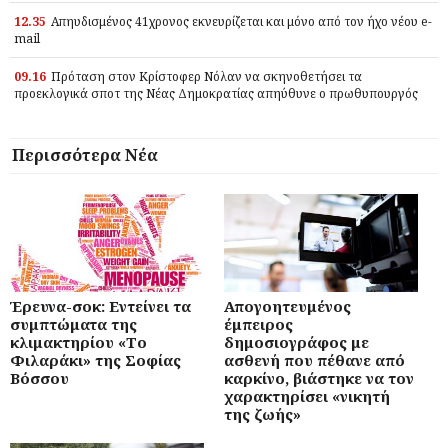
12.35
Απηυδισμένος 41χρονος εκνευρίζεται και μόνο από τον ήχο νέου e-
mail
09.16
Πρόταση στον Κρίστοφερ Νόλαν να σκηνοθετήσει τα
προεκλογικά σποτ της Νέας Δημοκρατίας απηύθυνε ο πρωθυπουργός
Περισσότερα Νέα
Έρευνα-σοκ: Εντείνει τα
Απογοητευμένος
συμπτώματα της
έμπειρος
κλιμακτηρίου «Το
δημοσιογράφος με
Φιλαράκι» της Σοφίας
ασθενή που πέθανε από
Βόσσου
καρκίνο, βιάστηκε να τον
χαρακτηρίσει «νικητή
της ζωής»