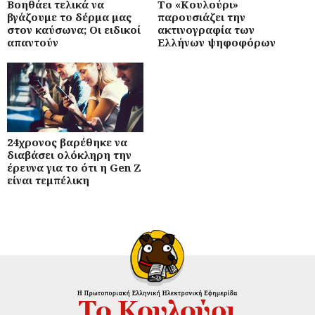
Βοηθάει τελικά να
Το «Κουλούρι»
βγάζουμε το δέρμα μας
παρουσιάζει την
στον καύσωνα; Οι ειδικοί
ακτινογραφία των
απαντούν
Ελλήνων ψηφοφόρων
24χρονος βαρέθηκε να
διαβάσει ολόκληρη την
έρευνα για το ότι η Gen Z
είναι τεμπέλικη