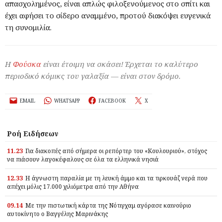
απασχολημένος, είναι απλώς φιλοξενούμενος στο σπίτι και
έχει αφήσει το σίδερο αναμμένο, προτού διακόψει ευγενικά
τη συνομιλία.
Η
Φούσκα
είναι έτοιμη να σκάσει! Έρχεται το καλύτερο
περιοδικό κόμικς του γαλαξία — είναι στον δρόμο.
EMAIL
WHATSAPP
FACEBOOK
X
Ροή Ειδήσεων
11.23
Για διακοπές από σήμερα οι ρεπόρτερ του «Κουλουριού», στόχος
να πιάσουν λαγοκέφαλους σε όλα τα ελληνικά νησιά
12.33
Η άγνωστη παραλία με τη λευκή άμμο και τα τιρκουάζ νερά που
απέχει μόλις 17.000 χιλιόμετρα από την Αθήνα
09.14
Με την πιστωτική κάρτα της Νότιγχαμ αγόρασε καινούριο
αυτοκίνητο ο Βαγγέλης Μαρινάκης