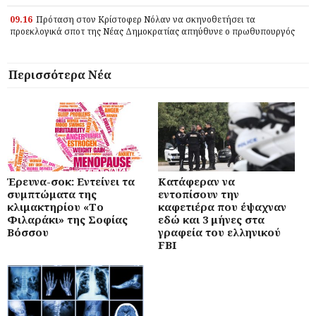
09.16
Πρόταση στον Κρίστοφερ Νόλαν να σκηνοθετήσει τα
προεκλογικά σποτ της Νέας Δημοκρατίας απηύθυνε ο πρωθυπουργός
Περισσότερα Νέα
Έρευνα-σοκ: Εντείνει τα
Κατάφεραν να
συμπτώματα της
εντοπίσουν την
κλιμακτηρίου «Το
καφετιέρα που έψαχναν
Φιλαράκι» της Σοφίας
εδώ και 3 μήνες στα
Βόσσου
γραφεία του ελληνικού
FBI