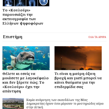
Το «Κουλούρι»
παρουσιάζει την
ακτινογραφία των
Ελλήνων ψηφοφόρων
Επιστήμη
ΟΛΑ ΤΑ ΑΡΘΡΑ
Θέλετε κι εσείς να
Τι είναι η μαύρη όξινη
μοιάσετε με λαγοκέφαλο
βροχή και γιατί μπορεί να
και δεν ξέρετε πώς; Το
κάνει θαύματα για την
«Κουλούρι» έχει την
επιδερμίδα σας
απάντηση
Καμία ανάμνηση των σκανδάλων της Νέας
Δημοκρατίας έχουν όσοι μύρισαν το μυστηριώδες αέριο
στην Αττική