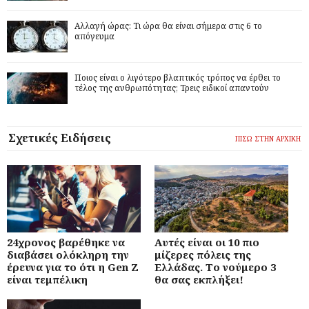
Αλλαγή ώρας: Τι ώρα θα είναι σήμερα στις 6 το
απόγευμα
Ποιος είναι ο λιγότερο βλαπτικός τρόπος να έρθει το
τέλος της ανθρωπότητας; Τρεις ειδικοί απαντούν
Σχετικές Ειδήσεις
ΠΙΣΩ ΣΤΗΝ ΑΡΧΙΚΗ
24χρονος βαρέθηκε να
Αυτές είναι οι 10 πιο
διαβάσει ολόκληρη την
μίζερες πόλεις της
έρευνα για το ότι η Gen Z
Ελλάδας. Το νούμερο 3
είναι τεμπέλικη
θα σας εκπλήξει!