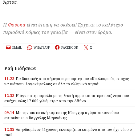
Άρτας.
Η
Φούσκα
είναι έτοιμη να σκάσει! Έρχεται το καλύτερο
περιοδικό κόμικς του γαλαξία — είναι στον δρόμο.
EMAIL
WHATSAPP
FACEBOOK
X
Ροή Ειδήσεων
11.23
Για διακοπές από σήμερα οι ρεπόρτερ του «Κουλουριού», στόχος
να πιάσουν λαγοκέφαλους σε όλα τα ελληνικά νησιά
12.33
Η άγνωστη παραλία με τη λευκή άμμο και τα τιρκουάζ νερά που
απέχει μόλις 17.000 χιλιόμετρα από την Αθήνα
09.14
Με την πιστωτική κάρτα της Νότιγχαμ αγόρασε καινούριο
αυτοκίνητο ο Βαγγέλης Μαρινάκης
12.35
Απηυδισμένος 41χρονος εκνευρίζεται και μόνο από τον ήχο νέου e-
mail