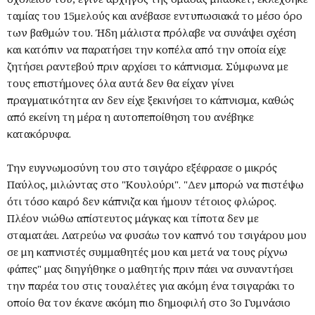
ταμίας του 15μελούς και ανέβασε εντυπωσιακά το μέσο όρο
των βαθμών του. Ήδη μάλιστα πρόλαβε να συνάψει σχέση
και κατόπιν να παρατήσει την κοπέλα από την οποία είχε
ζητήσει ραντεβού πριν αρχίσει το κάπνισμα. Σύμφωνα με
τους επιστήμονες όλα αυτά δεν θα είχαν γίνει
πραγματικότητα αν δεν είχε ξεκινήσει το κάπνισμα, καθώς
από εκείνη τη μέρα η αυτοπεποίθηση του ανέβηκε
κατακόρυφα.
Την ευγνωμοσύνη του στο τσιγάρο εξέφρασε ο μικρός
Παύλος, μιλώντας στο "Κουλούρι". "Δεν μπορώ να πιστέψω
ότι τόσο καιρό δεν κάπνιζα και ήμουν τέτοιος φλώρος.
Πλέον νιώθω απίστευτος μάγκας και τίποτα δεν με
σταματάει. Λατρεύω να φυσάω τον καπνό του τσιγάρου μου
σε μη καπνιστές συμμαθητές μου και μετά να τους ρίχνω
φάπες" μας διηγήθηκε ο μαθητής πριν πάει να συναντήσει
την παρέα του στις τουαλέτες για ακόμη ένα τσιγαράκι το
οποίο θα τον έκανε ακόμη πιο δημοφιλή στο 3ο Γυμνάσιο