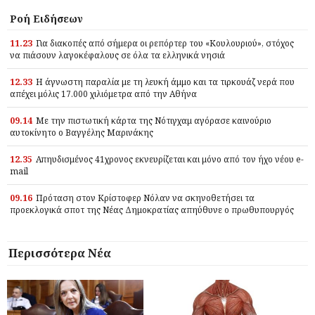
Ροή Ειδήσεων
11.23
Για διακοπές από σήμερα οι ρεπόρτερ του «Κουλουριού», στόχος
να πιάσουν λαγοκέφαλους σε όλα τα ελληνικά νησιά
12.33
Η άγνωστη παραλία με τη λευκή άμμο και τα τιρκουάζ νερά που
απέχει μόλις 17.000 χιλιόμετρα από την Αθήνα
09.14
Με την πιστωτική κάρτα της Νότιγχαμ αγόρασε καινούριο
αυτοκίνητο ο Βαγγέλης Μαρινάκης
12.35
Απηυδισμένος 41χρονος εκνευρίζεται και μόνο από τον ήχο νέου e-
mail
09.16
Πρόταση στον Κρίστοφερ Νόλαν να σκηνοθετήσει τα
προεκλογικά σποτ της Νέας Δημοκρατίας απηύθυνε ο πρωθυπουργός
Περισσότερα Νέα