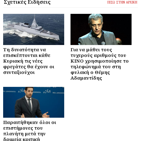
Σχετικές Ειδήσεις
ΠΙΣΩ ΣΤΗΝ ΑΡΧΙΚΗ
Τη δυνατότητα να
Για να μάθει τους
επισκέπτονται κάθε
τυχερούς αριθμούς του
Κυριακή τις νέες
ΚΙΝΟ χρησιμοποίησε το
φρεγάτες θα έχουν οι
τηλεφώνημά του στη
συνταξιούχοι
φυλακή ο Θέμης
Αδαμαντίδης
Παραιτήθηκαν όλοι οι
επιστήμονες του
πλανήτη μετά την
δριμεία κριτική