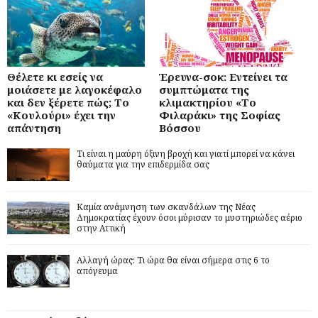
Θέλετε κι εσείς να
Έρευνα-σοκ: Εντείνει τα
μοιάσετε με λαγοκέφαλο
συμπτώματα της
και δεν ξέρετε πώς; Το
κλιμακτηρίου «Το
«Κουλούρι» έχει την
Φιλαράκι» της Σοφίας
απάντηση
Βόσσου
Τι είναι η μαύρη όξινη βροχή και γιατί μπορεί να κάνει
θαύματα για την επιδερμίδα σας
Καμία ανάμνηση των σκανδάλων της Νέας
Δημοκρατίας έχουν όσοι μύρισαν το μυστηριώδες αέριο
στην Αττική
Αλλαγή ώρας: Τι ώρα θα είναι σήμερα στις 6 το
απόγευμα