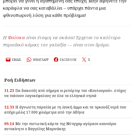
μπορεί να γίνει η αγαπημένη σας εποχή. Μην αφήνετε την
καράφλα να σας καταβάλλει – υπάρχει πάντα μια
φθινοπωρινή λύση για κάθε πρόβλημα!
Η
Φούσκα
είναι έτοιμη να σκάσει! Έρχεται το καλύτερο
περιοδικό κόμικς του γαλαξία — είναι στον δρόμο.
EMAIL
WHATSAPP
FACEBOOK
X
Ροή Ειδήσεων
11.23
Για διακοπές από σήμερα οι ρεπόρτερ του «Κουλουριού», στόχος
να πιάσουν λαγοκέφαλους σε όλα τα ελληνικά νησιά
12.33
Η άγνωστη παραλία με τη λευκή άμμο και τα τιρκουάζ νερά που
απέχει μόλις 17.000 χιλιόμετρα από την Αθήνα
09.14
Με την πιστωτική κάρτα της Νότιγχαμ αγόρασε καινούριο
αυτοκίνητο ο Βαγγέλης Μαρινάκης