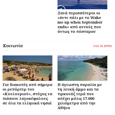
Ξανά περισσότεροι οι
«άντε πάλι με το Wake
me up when September
ends» από αυτούς που
όντως το πόσταραν
Κοινωνία
ΟΛΑ ΤΑ ΑΡΘΡΑ
Για διακοπές από σήμερα
Η άγνωστη παραλία με
οι ρεπόρτερ του
τη λευκή άμμο και τα
«Κουλουριού», στόχος να
τιρκουάζ νερά που
πιάσουν λαγοκέφαλους
απέχει μόλις 17.000
σε όλα τα ελληνικά νησιά
χιλιόμετρα από την
Αθήνα