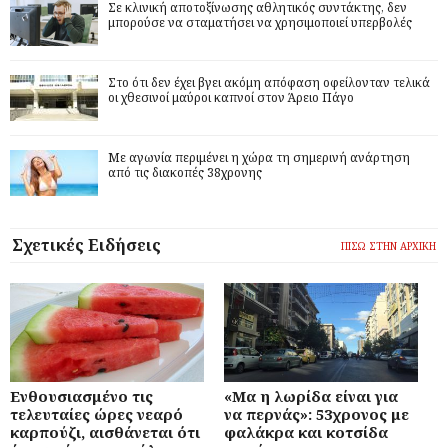
Σε κλινική αποτοξίνωσης αθλητικός συντάκτης, δεν
μπορούσε να σταματήσει να χρησιμοποιεί υπερβολές
Στο ότι δεν έχει βγει ακόμη απόφαση οφείλονταν τελικά
οι χθεσινοί μαύροι καπνοί στον Άρειο Πάγο
Με αγωνία περιμένει η χώρα τη σημερινή ανάρτηση
από τις διακοπές 38χρονης
Σχετικές Ειδήσεις
ΠΙΣΩ ΣΤΗΝ ΑΡΧΙΚΗ
Ενθουσιασμένο τις
«Μα η λωρίδα είναι για
τελευταίες ώρες νεαρό
να περνάς»: 53χρονος με
καρπούζι, αισθάνεται ότι
φαλάκρα και κοτσίδα