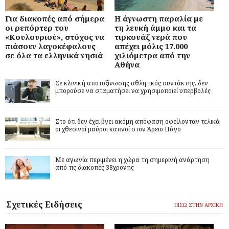
Για διακοπές από σήμερα
Η άγνωστη παραλία με
οι ρεπόρτερ του
τη λευκή άμμο και τα
«Κουλουριού», στόχος να
τιρκουάζ νερά που
πιάσουν λαγοκέφαλους
απέχει μόλις 17.000
σε όλα τα ελληνικά νησιά
χιλιόμετρα από την
Αθήνα
Σε κλινική αποτοξίνωσης αθλητικός συντάκτης, δεν
μπορούσε να σταματήσει να χρησιμοποιεί υπερβολές
Στο ότι δεν έχει βγει ακόμη απόφαση οφείλονταν τελικά
οι χθεσινοί μαύροι καπνοί στον Άρειο Πάγο
Με αγωνία περιμένει η χώρα τη σημερινή ανάρτηση
από τις διακοπές 38χρονης
Σχετικές Ειδήσεις
ΠΙΣΩ ΣΤΗΝ ΑΡΧΙΚΗ