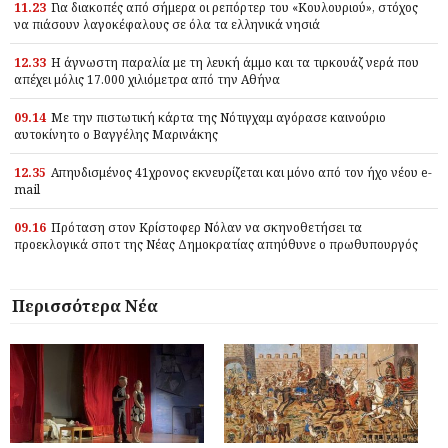
11.23
Για διακοπές από σήμερα οι ρεπόρτερ του «Κουλουριού», στόχος
να πιάσουν λαγοκέφαλους σε όλα τα ελληνικά νησιά
12.33
Η άγνωστη παραλία με τη λευκή άμμο και τα τιρκουάζ νερά που
απέχει μόλις 17.000 χιλιόμετρα από την Αθήνα
09.14
Με την πιστωτική κάρτα της Νότιγχαμ αγόρασε καινούριο
αυτοκίνητο ο Βαγγέλης Μαρινάκης
12.35
Απηυδισμένος 41χρονος εκνευρίζεται και μόνο από τον ήχο νέου e-
mail
09.16
Πρόταση στον Κρίστοφερ Νόλαν να σκηνοθετήσει τα
προεκλογικά σποτ της Νέας Δημοκρατίας απηύθυνε ο πρωθυπουργός
Περισσότερα Νέα