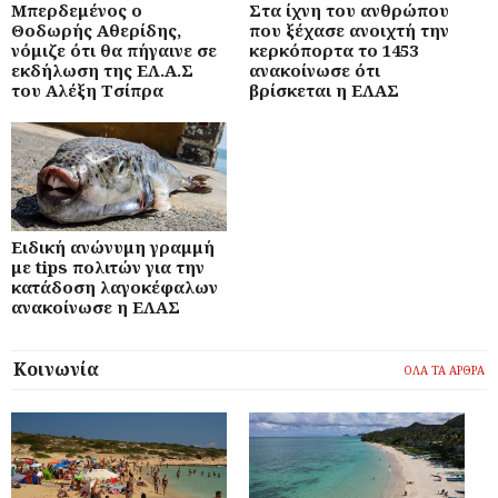
Μπερδεμένος ο
Στα ίχνη του ανθρώπου
Θοδωρής Αθερίδης,
που ξέχασε ανοιχτή την
νόμιζε ότι θα πήγαινε σε
κερκόπορτα το 1453
εκδήλωση της ΕΛ.Α.Σ
ανακοίνωσε ότι
του Αλέξη Τσίπρα
βρίσκεται η ΕΛΑΣ
Ειδική ανώνυμη γραμμή
με tips πολιτών για την
κατάδοση λαγοκέφαλων
ανακοίνωσε η ΕΛΑΣ
Κοινωνία
ΟΛΑ ΤΑ ΑΡΘΡΑ