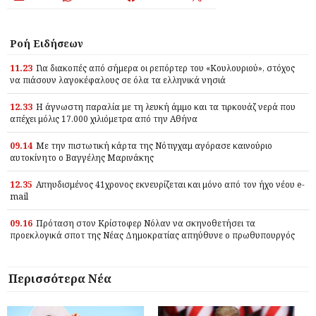
Ροή Ειδήσεων
11.23
Για διακοπές από σήμερα οι ρεπόρτερ του «Κουλουριού», στόχος
να πιάσουν λαγοκέφαλους σε όλα τα ελληνικά νησιά
12.33
Η άγνωστη παραλία με τη λευκή άμμο και τα τιρκουάζ νερά που
απέχει μόλις 17.000 χιλιόμετρα από την Αθήνα
09.14
Με την πιστωτική κάρτα της Νότιγχαμ αγόρασε καινούριο
αυτοκίνητο ο Βαγγέλης Μαρινάκης
12.35
Απηυδισμένος 41χρονος εκνευρίζεται και μόνο από τον ήχο νέου e-
mail
09.16
Πρόταση στον Κρίστοφερ Νόλαν να σκηνοθετήσει τα
προεκλογικά σποτ της Νέας Δημοκρατίας απηύθυνε ο πρωθυπουργός
Περισσότερα Νέα