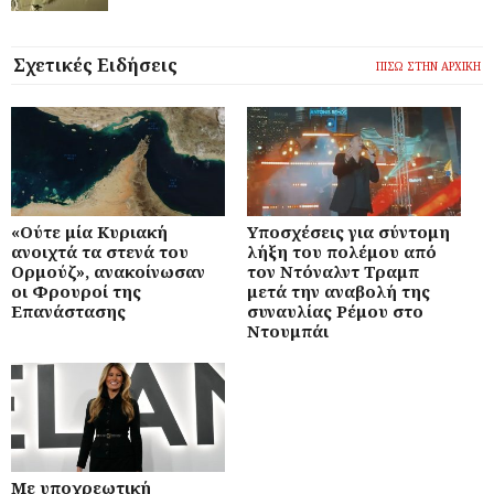
Σχετικές Ειδήσεις
ΠΙΣΩ ΣΤΗΝ ΑΡΧΙΚΗ
«Ούτε μία Κυριακή
Υποσχέσεις για σύντομη
ανοιχτά τα στενά του
λήξη του πολέμου από
Ορμούζ», ανακοίνωσαν
τον Ντόναλντ Τραμπ
οι Φρουροί της
μετά την αναβολή της
Επανάστασης
συναυλίας Ρέμου στο
Ντουμπάι
Με υποχρεωτική