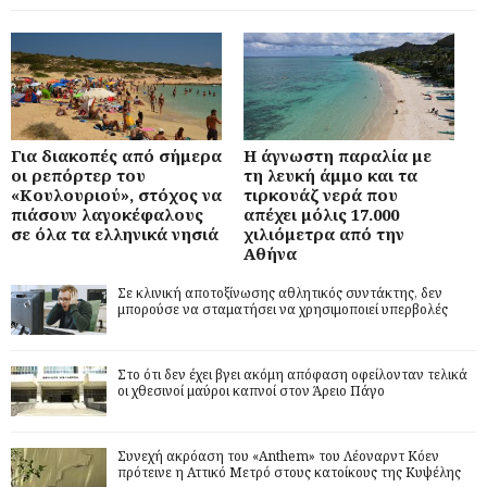
Για διακοπές από σήμερα
Η άγνωστη παραλία με
οι ρεπόρτερ του
τη λευκή άμμο και τα
«Κουλουριού», στόχος να
τιρκουάζ νερά που
πιάσουν λαγοκέφαλους
απέχει μόλις 17.000
σε όλα τα ελληνικά νησιά
χιλιόμετρα από την
Αθήνα
Σε κλινική αποτοξίνωσης αθλητικός συντάκτης, δεν
μπορούσε να σταματήσει να χρησιμοποιεί υπερβολές
Στο ότι δεν έχει βγει ακόμη απόφαση οφείλονταν τελικά
οι χθεσινοί μαύροι καπνοί στον Άρειο Πάγο
Συνεχή ακρόαση του «Anthem» του Λέοναρντ Κόεν
πρότεινε η Αττικό Μετρό στους κατοίκους της Κυψέλης