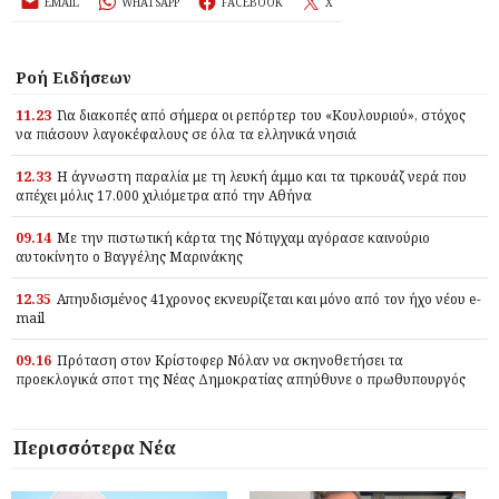
EMAIL
WHATSAPP
FACEBOOK
X
Ροή Ειδήσεων
11.23
Για διακοπές από σήμερα οι ρεπόρτερ του «Κουλουριού», στόχος
να πιάσουν λαγοκέφαλους σε όλα τα ελληνικά νησιά
12.33
Η άγνωστη παραλία με τη λευκή άμμο και τα τιρκουάζ νερά που
απέχει μόλις 17.000 χιλιόμετρα από την Αθήνα
09.14
Με την πιστωτική κάρτα της Νότιγχαμ αγόρασε καινούριο
αυτοκίνητο ο Βαγγέλης Μαρινάκης
12.35
Απηυδισμένος 41χρονος εκνευρίζεται και μόνο από τον ήχο νέου e-
mail
09.16
Πρόταση στον Κρίστοφερ Νόλαν να σκηνοθετήσει τα
προεκλογικά σποτ της Νέας Δημοκρατίας απηύθυνε ο πρωθυπουργός
Περισσότερα Νέα