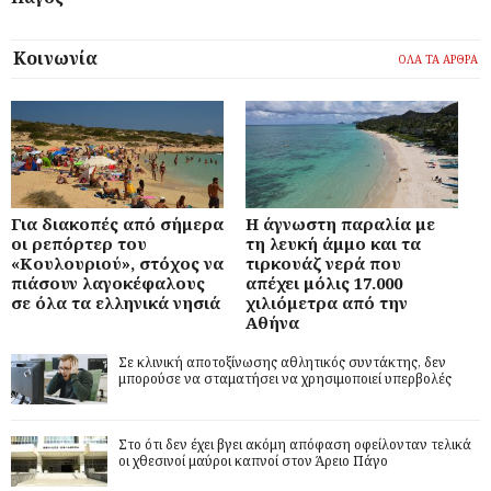
Κοινωνία
ΟΛΑ ΤΑ ΑΡΘΡΑ
Για διακοπές από σήμερα
Η άγνωστη παραλία με
οι ρεπόρτερ του
τη λευκή άμμο και τα
«Κουλουριού», στόχος να
τιρκουάζ νερά που
πιάσουν λαγοκέφαλους
απέχει μόλις 17.000
σε όλα τα ελληνικά νησιά
χιλιόμετρα από την
Αθήνα
Σε κλινική αποτοξίνωσης αθλητικός συντάκτης, δεν
μπορούσε να σταματήσει να χρησιμοποιεί υπερβολές
Στο ότι δεν έχει βγει ακόμη απόφαση οφείλονταν τελικά
οι χθεσινοί μαύροι καπνοί στον Άρειο Πάγο