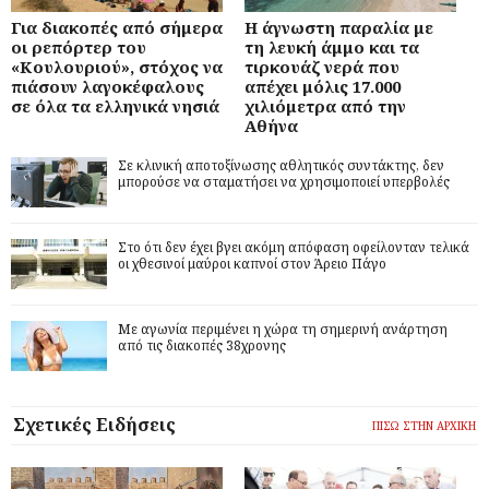
Για διακοπές από σήμερα
Η άγνωστη παραλία με
οι ρεπόρτερ του
τη λευκή άμμο και τα
«Κουλουριού», στόχος να
τιρκουάζ νερά που
πιάσουν λαγοκέφαλους
απέχει μόλις 17.000
σε όλα τα ελληνικά νησιά
χιλιόμετρα από την
Αθήνα
Σε κλινική αποτοξίνωσης αθλητικός συντάκτης, δεν
μπορούσε να σταματήσει να χρησιμοποιεί υπερβολές
Στο ότι δεν έχει βγει ακόμη απόφαση οφείλονταν τελικά
οι χθεσινοί μαύροι καπνοί στον Άρειο Πάγο
Με αγωνία περιμένει η χώρα τη σημερινή ανάρτηση
από τις διακοπές 38χρονης
Σχετικές Ειδήσεις
ΠΙΣΩ ΣΤΗΝ ΑΡΧΙΚΗ