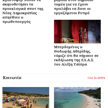
σκηνοθετήσει τα
τομέα για να έχουν
προεκλογικά σποτ της
προλάβει να δουν οι
Νέας Δημοκρατίας
εργαζόμενοι Ρετιρέ
απηύθυνε ο
πρωθυπουργός
Μπερδεμένος ο
Θοδωρής Αθερίδης,
νόμιζε ότι θα πήγαινε σε
εκδήλωση της ΕΛ.Α.Σ
του Αλέξη Τσίπρα
Κοινωνία
ΟΛΑ ΤΑ ΑΡΘΡΑ