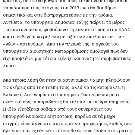
κράτους, σε τέτοιο βαθμό που ίσως τελικά να καταφέρουμε
να πιάσουμε τους στόχους του 2013 ενώ θα βοηθήσει
σημαντικά και στις διαπραγματεύσεις με την τρόικα.
Αντίθετα, το υπουργείο Δημόσιας Τάξης παίρνει το μέρος
των αστυνομικών, φοβούμενο την αναστάτωση στην ΕΛΑΣ
και το ενδεχόμενο ρήξεων μεταξύ των «παλιών» και των
«νέων» αστυνόμων. Από την πλευρά της, η ηγεσία του
υπουργείου Διοικητικής Μεταρρύθμισης ομολογεί πως δεν
είχε προβλέψει μια τέτοια εξέλιξη και αναζητεί συμβιβαστικές
λύσεις.
Μια τέτοια λύση θα ήταν οι αστυνομικοί να μην πληρώνουν
τις κλήσεις από την τσέπη τους, αλλά να τις καταβάλλει η
Ελληνική Αστυνομία στο υπουργείο Οικονομικών με το
σκεπτικό πως οι παραβάσεις θα τελούνται εν ώρα υπηρεσίας.
Η ιδέα εξετάζεται σοβαρά από τους συνεργάτες του
υπουργού Κυριάκου Μητσοτάκη, παρόλα αυτά μέχρι
στιγμής είναι άγνωστο αν μπορεί να προχωρήσει, καθώς δεν
έχει γίνει σαφές εάν κάτι τέτοιο θα έφερνε έσοδα στο κράτος