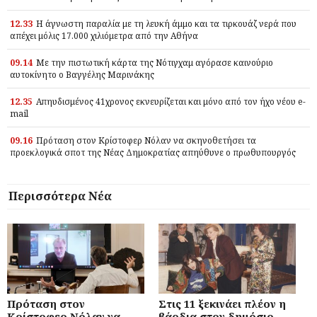
12.33
Η άγνωστη παραλία με τη λευκή άμμο και τα τιρκουάζ νερά που
απέχει μόλις 17.000 χιλιόμετρα από την Αθήνα
09.14
Με την πιστωτική κάρτα της Νότιγχαμ αγόρασε καινούριο
αυτοκίνητο ο Βαγγέλης Μαρινάκης
12.35
Απηυδισμένος 41χρονος εκνευρίζεται και μόνο από τον ήχο νέου e-
mail
09.16
Πρόταση στον Κρίστοφερ Νόλαν να σκηνοθετήσει τα
προεκλογικά σποτ της Νέας Δημοκρατίας απηύθυνε ο πρωθυπουργός
Περισσότερα Νέα
Πρόταση στον
Στις 11 ξεκινάει πλέον η
Κρίστοφερ Νόλαν να
βάρδια στον δημόσιο