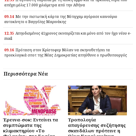
απέχει μόλις 17.000 χιλιόμετρα από την Αθήνα
09.14
Με την πιστωτική κάρτα της Νότιγχαμ αγόρασε καινούριο
αυτοκίνητο ο Βαγγέλης Μαρινάκης
12.35
Απηυδισμένος 41χρονος εκνευρίζεται και μόνο από τον ήχο νέου e-
mail
09.16
Πρόταση στον Κρίστοφερ Νόλαν να σκηνοθετήσει τα
προεκλογικά σποτ της Νέας Δημοκρατίας απηύθυνε ο πρωθυπουργός
Περισσότερα Νέα
Έρευνα-σοκ: Εντείνει τα
Τροπολογία
συμπτώματα της
απαγόρευσης συζήτησης
κλιμακτηρίου «Το
σκανδάλων πρότεινε η