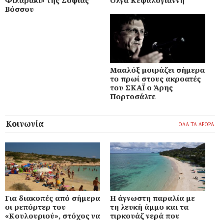
Φιλαράκι» της Σοφίας
Όλγα Κεφαλογιάννη
Βόσσου
Μααλόξ μοιράζει σήμερα
το πρωί στους ακροατές
του ΣΚΑΪ ο Άρης
Πορτοσάλτε
Κοινωνία
ΟΛΑ ΤΑ ΑΡΘΡΑ
Για διακοπές από σήμερα
Η άγνωστη παραλία με
οι ρεπόρτερ του
τη λευκή άμμο και τα
«Κουλουριού», στόχος να
τιρκουάζ νερά που