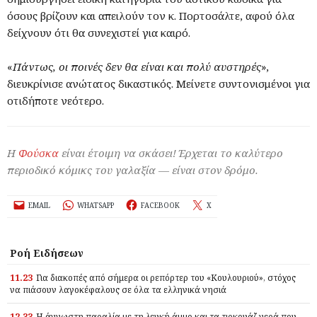
όσους βρίζουν και απειλούν τον κ. Πορτοσάλτε, αφού όλα
δείχνουν ότι θα συνεχιστεί για καιρό.
«
Πάντως, οι ποινές δεν θα είναι και πολύ αυστηρές
»,
διευκρίνισε ανώτατος δικαστικός. Μείνετε συντονισμένοι για
οτιδήποτε νεότερο.
Η
Φούσκα
είναι έτοιμη να σκάσει! Έρχεται το καλύτερο
περιοδικό κόμικς του γαλαξία — είναι στον δρόμο.
EMAIL
WHATSAPP
FACEBOOK
X
Ροή Ειδήσεων
11.23
Για διακοπές από σήμερα οι ρεπόρτερ του «Κουλουριού», στόχος
να πιάσουν λαγοκέφαλους σε όλα τα ελληνικά νησιά
12.33
Η άγνωστη παραλία με τη λευκή άμμο και τα τιρκουάζ νερά που