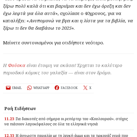
ξέρω πολύ καλά ότι και βαριέμαι και δεν έχω όρεξη και δεν
έχω λεφτά για όλα αυτά
», σχολίασε ο 40χρονος, για να
καταλήξει: «
Ανυπομονώ να βγει και η λίστα για τα βιβλία, να
ξέρω τι δεν θα διαβάσω το 2025
».
Μείνετε συντονισμένοι για οτιδήποτε νεότερο.
Η
Φούσκα
είναι έτοιμη να σκάσει! Έρχεται το καλύτερο
περιοδικό κόμικς του γαλαξία — είναι στον δρόμο.
EMAIL
WHATSAPP
FACEBOOK
X
Ροή Ειδήσεων
11.23
Για διακοπές από σήμερα οι ρεπόρτερ του «Κουλουριού», στόχος
να πιάσουν λαγοκέφαλους σε όλα τα ελληνικά νησιά
12.33
Η άγνωστη παραλία με τη λευκή άμμο και τα τιρκουάζ νερά που