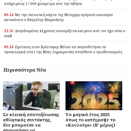
απέχει μόλις 17.000 χιλιόμετρα από την Αθήνα
09.14
Με την πιστωτική κάρτα της Νότιγχαμ αγόρασε καινούριο
αυτοκίνητο ο Βαγγέλης Μαρινάκης
12.35
Απηυδισμένος 41χρονος εκνευρίζεται και μόνο από τον ήχο νέου e-
mail
09.16
Πρόταση στον Κρίστοφερ Νόλαν να σκηνοθετήσει τα
προεκλογικά σποτ της Νέας Δημοκρατίας απηύθυνε ο πρωθυπουργός
Περισσότερα Νέα
Σε κλινική αποτοξίνωσης
Το μαγικό έτος 2025
αθλητικός συντάκτης,
όπως το κατέγραψε το
δεν μπορούσε να
«Κουλούρι» (Β' μέρος)
σταματήσει να