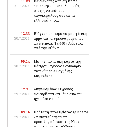
11.23
Για διακοπές από σήμερα οι
31.7.2026
ρεπόρτερ του «Κουλουριού»,
στόχος να πιάσουν
λαγοκέφαλους σε όλα τα
ελληνικά νησιά
12.33
Η άγνωστη παραλία με τη λευκή
30.7.2026
άμμο και τα τιρκουάζ νερά που
απέχει μόλις 17.000 χιλιόμετρα
από την Αθήνα
09.14
Με την πιστωτική κάρτα της
30.7.2026
Νότιγχαμ αγόρασε καινούριο
αυτοκίνητο ο Βαγγέλης
Μαρινάκης
12.35
Απηυδισμένος 41χρονος
29.7.2026
εκνευρίζεται και μόνο από τον
ήχο νέου e-mail
09.16
Πρόταση στον Κρίστοφερ Νόλαν
29.7.2026
να σκηνοθετήσει τα
προεκλογικά σποτ της Νέας
Δημοκρατίας απηύθυνε ο