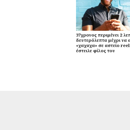
37χρονος περιμένει 2 λεπ
δευτερόλεπτα μέχρι να 
«χαχαχα» σε αστείο reel
έστειλε φίλος του