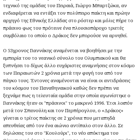
τεχνικό της ομάδας του Πειραιά, Γιώργο Μπαρτζώκα, αν
ενδιαφέρεται να εντάξει τον πολύπειρο παίκτη και πρώην
αρχηγό της Εθνικής Ελλάδας στο ρόστερ και μόλις πήρε το
πράσινο φως του πρότεινε ένα πλουσιοπάροχο τριετές
συμβόλαιο το οποίο ο Δράκος δεν μπορούσε να αρνηθεί.
Ο 53χρονος Γιαννάκης αναμένεται να βοηθήσει με την
εμπειρία του το νεανικό σύνολο του Ολυμπιακού και θα
ξυπνήσει το δίχως άλλο ευχάριστες αναμνήσεις στον κόσμο
των Πειραιωτών 2 χρόνια μετά την φυγή του από τον
πάγκο τους. Έντονες αναμένονται να είναι οι αντιδράσεις
του κόσμου του Παναθηναικού καθώς δεν πρέπει να
ξεχνάμε πως η τελευταία ομάδα στην οποία αγωνίστηκε ο
Γιαννάκης ήταν οι "πράσινοι" το μακρινό 1996. Έτσι λοιπόν
μετά τον Σπανούλη και τον Περπέρογλου, ο «Δράκος»
γίνεται ο τρίτος παίκτης σε 2 χρόνια που μεταπηδά
απευθείας από τον ένα αιώνιο αντίπαλο στον άλλο. Σε
δηλώσεις του στο "Κουλούρι", το νέο απόκτημα του