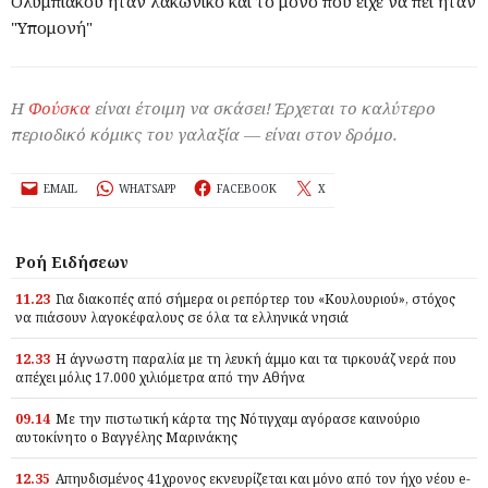
Ολυμπιακού ήταν λακωνικό και το μόνο που είχε να πει ήταν
"Υπομονή"
Η
Φούσκα
είναι έτοιμη να σκάσει! Έρχεται το καλύτερο
περιοδικό κόμικς του γαλαξία — είναι στον δρόμο.
EMAIL
WHATSAPP
FACEBOOK
X
Ροή Ειδήσεων
11.23
Για διακοπές από σήμερα οι ρεπόρτερ του «Κουλουριού», στόχος
να πιάσουν λαγοκέφαλους σε όλα τα ελληνικά νησιά
12.33
Η άγνωστη παραλία με τη λευκή άμμο και τα τιρκουάζ νερά που
απέχει μόλις 17.000 χιλιόμετρα από την Αθήνα
09.14
Με την πιστωτική κάρτα της Νότιγχαμ αγόρασε καινούριο
αυτοκίνητο ο Βαγγέλης Μαρινάκης
12.35
Απηυδισμένος 41χρονος εκνευρίζεται και μόνο από τον ήχο νέου e-