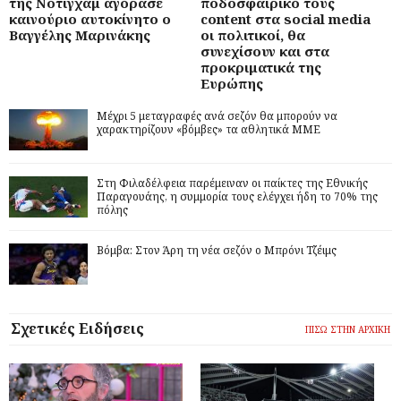
της Νότιγχαμ αγόρασε
ποδοσφαιρικό τους
καινούριο αυτοκίνητο ο
content στα social media
Βαγγέλης Μαρινάκης
οι πολιτικοί, θα
συνεχίσουν και στα
προκριματικά της
Ευρώπης
Μέχρι 5 μεταγραφές ανά σεζόν θα μπορούν να
χαρακτηρίζουν «βόμβες» τα αθλητικά ΜΜΕ
Στη Φιλαδέλφεια παρέμειναν οι παίκτες της Εθνικής
Παραγουάης, η συμμορία τους ελέγχει ήδη το 70% της
πόλης
Βόμβα: Στον Άρη τη νέα σεζόν ο Μπρόνι Τζέιμς
Σχετικές Ειδήσεις
ΠΙΣΩ ΣΤΗΝ ΑΡΧΙΚΗ