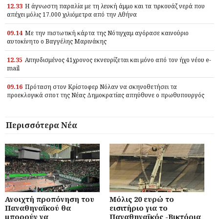
12.33
Η άγνωστη παραλία με τη λευκή άμμο και τα τιρκουάζ νερά που
απέχει μόλις 17.000 χιλιόμετρα από την Αθήνα
09.14
Με την πιστωτική κάρτα της Νότιγχαμ αγόρασε καινούριο
αυτοκίνητο ο Βαγγέλης Μαρινάκης
12.35
Απηυδισμένος 41χρονος εκνευρίζεται και μόνο από τον ήχο νέου e-
mail
09.16
Πρόταση στον Κρίστοφερ Νόλαν να σκηνοθετήσει τα
προεκλογικά σποτ της Νέας Δημοκρατίας απηύθυνε ο πρωθυπουργός
Περισσότερα Νέα
Ανοιχτή προπόνηση του
Μόλις 20 ευρώ το
Παναθηναϊκού θα
εισιτήριο για το
μπορούν να
Παναθηναϊκός -Βικτόρια