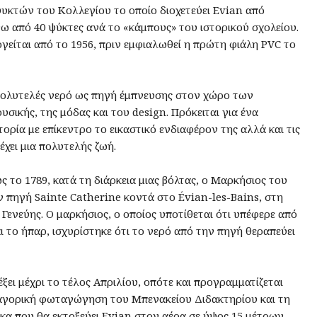
υκτών του Κολλεγίου το οποίο διοχετεύει Evian από
ω από 40 ψύκτες ανά το «κάμπους» του ιστορικού σχολείου.
είται από το 1956, πριν εμφιαλωθεί η πρώτη φιάλη PVC το
 πολυτελές νερό ως πηγή έμπνευσης στον χώρο των
υσικής, της μόδας και του design. Πρόκειται για ένα
τορία με επίκεντρο το εικαστικό ενδιαφέρον της αλλά και τις
έχει μια πολυτελής ζωή.
 το 1789, κατά τη διάρκεια μιας βόλτας, ο Μαρκήσιος του
ν πηγή Sainte Catherine κοντά στο Évian-les-Bains, στη
 Γενεύης. Ο μαρκήσιος, ο οποίος υποτίθεται ότι υπέφερε από
 το ήπαρ, ισχυρίστηκε ότι το νερό από την πηγή θεραπεύει
ει μέχρι το τέλος Απριλίου, οπότε και προγραμματίζεται
αγορική φωταγώγηση του Μπενακείου Διδακτηρίου και τη
κα που θα εκτοξεύει Evian στον αέρα σε ύψος 15 μέτρων.