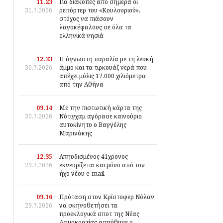
11.23
Για διακοπές από σήμερα οι
31.7.2026
ρεπόρτερ του «Κουλουριού»,
στόχος να πιάσουν
λαγοκέφαλους σε όλα τα
ελληνικά νησιά
12.33
Η άγνωστη παραλία με τη λευκή
30.7.2026
άμμο και τα τιρκουάζ νερά που
απέχει μόλις 17.000 χιλιόμετρα
από την Αθήνα
09.14
Με την πιστωτική κάρτα της
30.7.2026
Νότιγχαμ αγόρασε καινούριο
αυτοκίνητο ο Βαγγέλης
Μαρινάκης
12.35
Απηυδισμένος 41χρονος
29.7.2026
εκνευρίζεται και μόνο από τον
ήχο νέου e-mail
09.16
Πρόταση στον Κρίστοφερ Νόλαν
29.7.2026
να σκηνοθετήσει τα
προεκλογικά σποτ της Νέας
Δημοκρατίας απηύθυνε ο