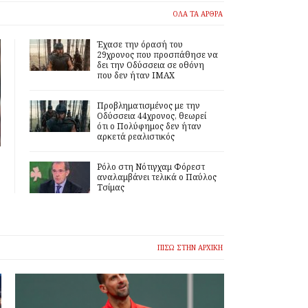
ΟΛΑ ΤΑ ΑΡΘΡΑ
Έχασε την όρασή του
29χρονος που προσπάθησε να
δει την Οδύσσεια σε οθόνη
που δεν ήταν IMAX
Προβληματισμένος με την
Οδύσσεια 44χρονος, θεωρεί
ότι ο Πολύφημος δεν ήταν
αρκετά ρεαλιστικός
Ρόλο στη Νότιγχαμ Φόρεστ
αναλαμβάνει τελικά ο Παύλος
Τσίμας
ΠΙΣΩ ΣΤΗΝ ΑΡΧΙΚΗ