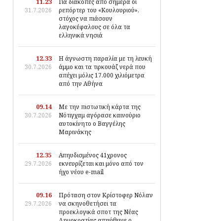
11.23
Για διακοπές από σήμερα οι
31.7.2026
ρεπόρτερ του «Κουλουριού»,
στόχος να πιάσουν
λαγοκέφαλους σε όλα τα
ελληνικά νησιά
12.33
Η άγνωστη παραλία με τη λευκή
30.7.2026
άμμο και τα τιρκουάζ νερά που
απέχει μόλις 17.000 χιλιόμετρα
από την Αθήνα
09.14
Με την πιστωτική κάρτα της
30.7.2026
Νότιγχαμ αγόρασε καινούριο
αυτοκίνητο ο Βαγγέλης
Μαρινάκης
12.35
Απηυδισμένος 41χρονος
29.7.2026
εκνευρίζεται και μόνο από τον
ήχο νέου e-mail
09.16
Πρόταση στον Κρίστοφερ Νόλαν
29.7.2026
να σκηνοθετήσει τα
προεκλογικά σποτ της Νέας
Δημοκρατίας απηύθυνε ο