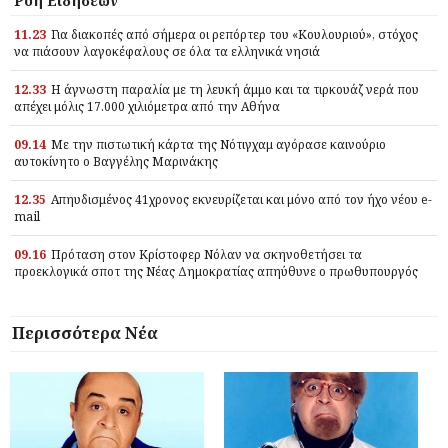
Ροή Ειδήσεων
11.23
Για διακοπές από σήμερα οι ρεπόρτερ του «Κουλουριού», στόχος
να πιάσουν λαγοκέφαλους σε όλα τα ελληνικά νησιά
12.33
Η άγνωστη παραλία με τη λευκή άμμο και τα τιρκουάζ νερά που
απέχει μόλις 17.000 χιλιόμετρα από την Αθήνα
09.14
Με την πιστωτική κάρτα της Νότιγχαμ αγόρασε καινούριο
αυτοκίνητο ο Βαγγέλης Μαρινάκης
12.35
Απηυδισμένος 41χρονος εκνευρίζεται και μόνο από τον ήχο νέου e-
mail
09.16
Πρόταση στον Κρίστοφερ Νόλαν να σκηνοθετήσει τα
προεκλογικά σποτ της Νέας Δημοκρατίας απηύθυνε ο πρωθυπουργός
Περισσότερα Νέα