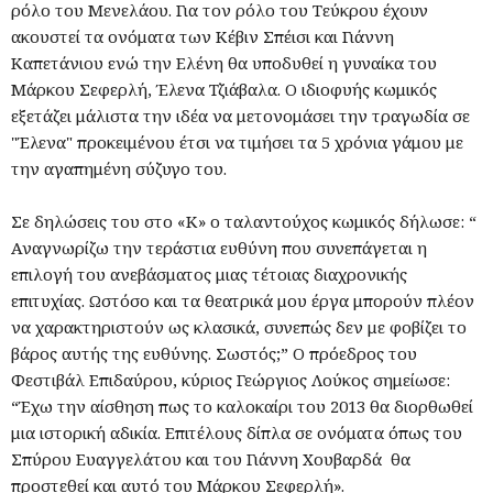
ρόλο του Μενελάου. Για τον ρόλο του Τεύκρου έχουν
ακουστεί τα ονόματα των Κέβιν Σπέισι και Γιάννη
Καπετάνιου ενώ την Ελένη θα υποδυθεί η γυναίκα του
Μάρκου Σεφερλή, Έλενα Τζιάβαλα. Ο ιδιοφυής κωμικός
εξετάζει μάλιστα την ιδέα να μετονομάσει την τραγωδία σε
"Έλενα" προκειμένου έτσι να τιμήσει τα 5 χρόνια γάμου με
την αγαπημένη σύζυγο του.
Σε δηλώσεις του στο «Κ» ο ταλαντούχος κωμικός δήλωσε: “
Αναγνωρίζω την τεράστια ευθύνη που συνεπάγεται η
επιλογή του ανεβάσματος μιας τέτοιας διαχρονικής
επιτυχίας. Ωστόσο και τα θεατρικά μου έργα μπορούν πλέον
να χαρακτηριστούν ως κλασικά, συνεπώς δεν με φοβίζει το
βάρος αυτής της ευθύνης. Σωστός;” Ο πρόεδρος του
Φεστιβάλ Επιδαύρου, κύριος Γεώργιος Λούκος σημείωσε:
“Έχω την αίσθηση πως το καλοκαίρι του 2013 θα διορθωθεί
μια ιστορική αδικία. Επιτέλους δίπλα σε ονόματα όπως του
Σπύρου Ευαγγελάτου και του Γιάννη Χουβαρδά θα
προστεθεί και αυτό του Μάρκου Σεφερλή».