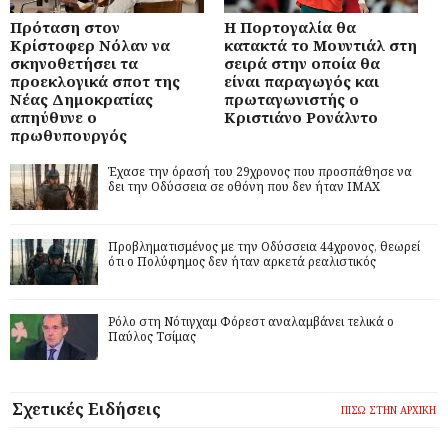
Πρόταση στον
Η Πορτογαλία θα
Κρίστοφερ Νόλαν να
κατακτά το Μουντιάλ στη
σκηνοθετήσει τα
σειρά στην οποία θα
προεκλογικά σποτ της
είναι παραγωγός και
Νέας Δημοκρατίας
πρωταγωνιστής ο
απηύθυνε ο
Κριστιάνο Ρονάλντο
πρωθυπουργός
Έχασε την όρασή του 29χρονος που προσπάθησε να
δει την Οδύσσεια σε οθόνη που δεν ήταν IMAX
Προβληματισμένος με την Οδύσσεια 44χρονος, θεωρεί
ότι ο Πολύφημος δεν ήταν αρκετά ρεαλιστικός
Ρόλο στη Νότιγχαμ Φόρεστ αναλαμβάνει τελικά ο
Παύλος Τσίμας
Σχετικές Ειδήσεις
ΠΙΣΩ ΣΤΗΝ ΑΡΧΙΚΗ