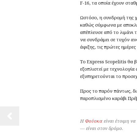
F-16, τα οποία έχουν στα
Ωστόσο, η συνδρομή της χ
καθώς σύμφωνα με αποκλε
απέπλευσε από το λιμάνι τ
να συνδράμει σε τυχόν αν
άφιξης, τις πρώτες ημέρες
Το Express Scopelitis θα
εξοπλιστεί με τεχνολογία
εξυπηρετούνται το προσεχ
Προς το παρόν πάντως, δι
παροπλισμένο καράβι Πρέβ
Η
Φούσκα
είναι έτοιμη να
— είναι στον δρόμο.