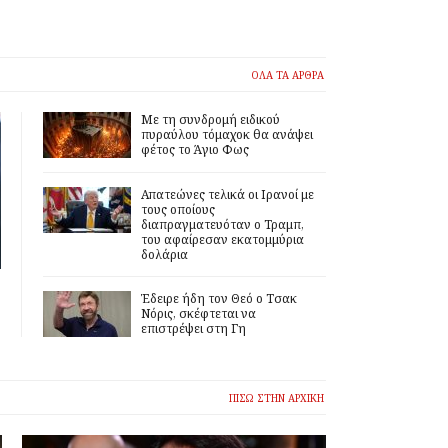
ΟΛΑ ΤΑ ΑΡΘΡΑ
Με τη συνδρομή ειδικού
πυραύλου τόμαχοκ θα ανάψει
φέτος το Άγιο Φως
Απατεώνες τελικά οι Ιρανοί με
τους οποίους
διαπραγματευόταν ο Τραμπ,
του αφαίρεσαν εκατομμύρια
δολάρια
Έδειρε ήδη τον Θεό ο Τσακ
Νόρις, σκέφτεται να
επιστρέψει στη Γη
ΠΙΣΩ ΣΤΗΝ ΑΡΧΙΚΗ