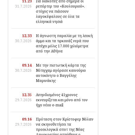
11.23
Για διακοπές από σήμερα οι
31.7.2026
ρεπόρτερ του «Κουλουριού»,
στόχος να πιάσουν
λαγοκέφαλους σε όλα τα
ελληνικά νησιά
12.33
Η άγνωστη παραλία με τη λευκή
30.7.2026
άμμο και τα τιρκουάζ νερά που
απέχει μόλις 17.000 χιλιόμετρα
από την Αθήνα
09.14
Με την πιστωτική κάρτα της
30.7.2026
Νότιγχαμ αγόρασε καινούριο
αυτοκίνητο ο Βαγγέλης
Μαρινάκης
12.35
Απηυδισμένος 41χρονος
29.7.2026
εκνευρίζεται και μόνο από τον
ήχο νέου e-mail
09.16
Πρόταση στον Κρίστοφερ Νόλαν
29.7.2026
να σκηνοθετήσει τα
προεκλογικά σποτ της Νέας
Δημοκρατίας απηύθυνε ο