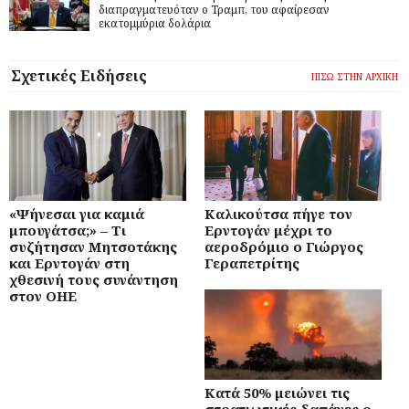
διαπραγματευόταν ο Τραμπ, του αφαίρεσαν
εκατομμύρια δολάρια
Σχετικές Ειδήσεις
ΠΙΣΩ ΣΤΗΝ ΑΡΧΙΚΗ
«Ψήνεσαι για καμιά
Καλικούτσα πήγε τον
μπουγάτσα;» – Τι
Ερντογάν μέχρι το
συζήτησαν Μητσοτάκης
αεροδρόμιο ο Γιώργος
και Ερντογάν στη
Γεραπετρίτης
χθεσινή τους συνάντηση
στον ΟΗΕ
Κατά 50% μειώνει τις
στρατιωτικές δαπάνες ο