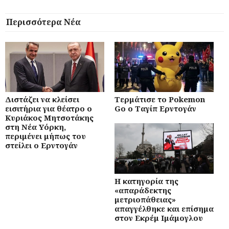
Περισσότερα Νέα
Διστάζει να κλείσει
Τερμάτισε το Pokemon
εισιτήρια για θέατρο ο
Go ο Ταγίπ Ερντογάν
Κυριάκος Μητσοτάκης
στη Νέα Υόρκη,
περιμένει μήπως του
στείλει ο Ερντογάν
Η κατηγορία της
«απαράδεκτης
μετριοπάθειας»
απαγγέλθηκε και επίσημα
στον Εκρέμ Ιμάμογλου