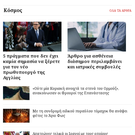
Κόσμος
ΟΛΑ ΤΑ ΑΡΘΡΑ
5 πράγματα που δεν έχει
Άρθρο για ασθένεια
καμία σημασία να ξέρετε
διάσημου περιλαμβάνει
για τον νέο
και ιατρικές συμβουλές
πρωθυπουργό της
Αγγλίας
«Ούτε μία Κυριακή ανοιχτά τα στενά του Ορμούζ»,
ανακοίνωσαν οι Φρουροί της Επανάστασης
Με τη συνδρομή ειδικού πυραύλου τόμαχοκ θα ανάψει
φέτος το Άγιο Φως
Απατεώνες τελικά οι Ιρανοί με τους οποίους