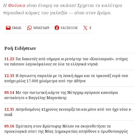
Η
Φούσκα
είναι έτοιμη να σκάσει! Έρχεται το καλύτερο
περιοδικό κόμικς του γαλαξία — είναι στον δρόμο.
EMAIL
WHATSAPP
FACEBOOK
X
Ροή Ειδήσεων
11.23
Για διακοπές από σήμερα οι ρεπόρτερ του «Κουλουριού», στόχος
να πιάσουν λαγοκέφαλους σε όλα τα ελληνικά νησιά
12.33
Η άγνωστη παραλία με τη λευκή άμμο και τα τιρκουάζ νερά που
απέχει μόλις 17.000 χιλιόμετρα από την Αθήνα
09.14
Με την πιστωτική κάρτα της Νότιγχαμ αγόρασε καινούριο
αυτοκίνητο ο Βαγγέλης Μαρινάκης
12.35
Απηυδισμένος 41χρονος εκνευρίζεται και μόνο από τον ήχο νέου e-
mail
09.16
Πρόταση στον Κρίστοφερ Νόλαν να σκηνοθετήσει τα
προεκλογικά σποτ της Νέας Δημοκρατίας απηύθυνε ο πρωθυπουργός