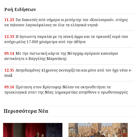
Ροή Ειδήσεων
11.23
Για διακοπές από σήμερα οι ρεπόρτερ του «Κουλουριού», στόχος
να πιάσουν λαγοκέφαλους σε όλα τα ελληνικά νησιά
12.33
Η άγνωστη παραλία με τη λευκή άμμο και τα τιρκουάζ νερά που
απέχει μόλις 17.000 χιλιόμετρα από την Αθήνα
09.14
Με την πιστωτική κάρτα της Νότιγχαμ αγόρασε καινούριο
αυτοκίνητο ο Βαγγέλης Μαρινάκης
12.35
Απηυδισμένος 41χρονος εκνευρίζεται και μόνο από τον ήχο νέου e-
mail
09.16
Πρόταση στον Κρίστοφερ Νόλαν να σκηνοθετήσει τα
προεκλογικά σποτ της Νέας Δημοκρατίας απηύθυνε ο πρωθυπουργός
Περισσότερα Νέα