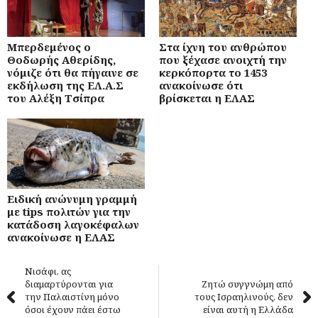
Μπερδεμένος ο
Στα ίχνη του ανθρώπου
Θοδωρής Αθερίδης,
που ξέχασε ανοιχτή την
νόμιζε ότι θα πήγαινε σε
κερκόπορτα το 1453
εκδήλωση της ΕΛ.Α.Σ
ανακοίνωσε ότι
του Αλέξη Τσίπρα
βρίσκεται η ΕΛΑΣ
Ειδική ανώνυμη γραμμή
με tips πολιτών για την
κατάδοση λαγοκέφαλων
ανακοίνωσε η ΕΛΑΣ
Νισάφι, ας
διαμαρτύρονται για
Ζητώ συγγνώμη από
την Παλαιστίνη μόνο
τους Ισραηλινούς, δεν
όσοι έχουν πάει έστω
είναι αυτή η Ελλάδα