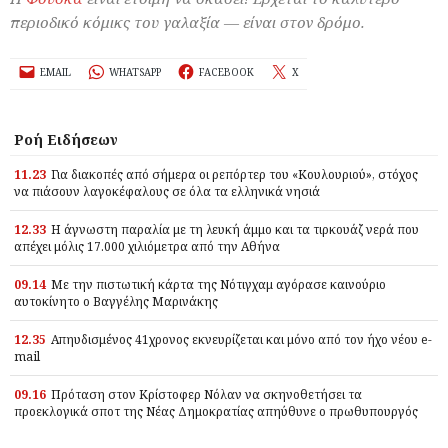
περιοδικό κόμικς του γαλαξία — είναι στον δρόμο.
EMAIL
WHATSAPP
FACEBOOK
X
Ροή Ειδήσεων
11.23
Για διακοπές από σήμερα οι ρεπόρτερ του «Κουλουριού», στόχος
να πιάσουν λαγοκέφαλους σε όλα τα ελληνικά νησιά
12.33
Η άγνωστη παραλία με τη λευκή άμμο και τα τιρκουάζ νερά που
απέχει μόλις 17.000 χιλιόμετρα από την Αθήνα
09.14
Με την πιστωτική κάρτα της Νότιγχαμ αγόρασε καινούριο
αυτοκίνητο ο Βαγγέλης Μαρινάκης
12.35
Απηυδισμένος 41χρονος εκνευρίζεται και μόνο από τον ήχο νέου e-
mail
09.16
Πρόταση στον Κρίστοφερ Νόλαν να σκηνοθετήσει τα
προεκλογικά σποτ της Νέας Δημοκρατίας απηύθυνε ο πρωθυπουργός