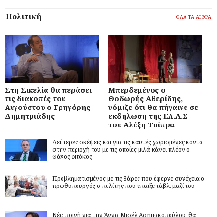
Πολιτική
ΟΛΑ ΤΑ ΑΡΘΡΑ
Στη Σικελία θα περάσει
Μπερδεμένος ο
τις διακοπές του
Θοδωρής Αθερίδης,
Αυγούστου ο Γρηγόρης
νόμιζε ότι θα πήγαινε σε
Δημητριάδης
εκδήλωση της ΕΛ.Α.Σ
του Αλέξη Τσίπρα
Δεύτερες σκέψεις και για τις καυτές χωρισμένες κοντά
στην περιοχή του με τις οποίες μιλά κάνει πλέον ο
Θάνος Ντόκος
Προβληματισμένος με τις 8άρες που έφερνε συνέχεια ο
πρωθυπουργός ο πολίτης που έπαιξε τάβλι μαζί του
Νέα ποινή για την Άννα Μισέλ Ασημακοπούλου, θα