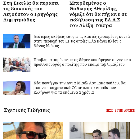
Στη Σικελία θα περάσει
Μπερδεμένος ο
τις διακοπές του
Θοδωρής Αθερίδης,
Αυγούστου ο Γρηγόρης
νόμιζε ότι θα πήγαινε σε
Δημητριάδης
εκδήλωση της ΕΛ.Α.Σ
του Αλέξη Τσίπρα
Δεύτερες σκέψεις και για τις καυτές χωρισμένες κοντά
στην περιοχή του με τις οποίες μιλά κάνει πλέον ο
Θάνος Ντόκος
Προβληματισμένος με τις 8άρες που έφερνε συνέχεια ο
πρωθυπουργός ο πολίτης που έπαιξε τάβλι μαζί του
Νέα ποινή για την Άννα Μισέλ Ασημακοπούλου, θα
μπαίνει υποχρεωτικά CC σε όλα τα emails των
Ελλήνων για τα επόμενα 2 χρόνια
Σχετικές Ειδήσεις
ΠΙΣΩ ΣΤΗΝ ΑΡΧΙΚΗ