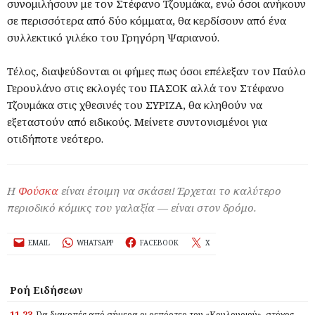
συνομιλήσουν με τον Στέφανο Τζουμάκα, ενώ όσοι ανήκουν
σε περισσότερα από δύο κόμματα, θα κερδίσουν από ένα
συλλεκτικό γιλέκο του Γρηγόρη Ψαριανού.
Τέλος, διαψεύδονται οι φήμες πως όσοι επέλεξαν τον Παύλο
Γερουλάνο στις εκλογές του ΠΑΣΟΚ αλλά τον Στέφανο
Τζουμάκα στις χθεσινές του ΣΥΡΙΖΑ, θα κληθούν να
εξεταστούν από ειδικούς. Μείνετε συντονισμένοι για
οτιδήποτε νεότερο.
Η
Φούσκα
είναι έτοιμη να σκάσει! Έρχεται το καλύτερο
περιοδικό κόμικς του γαλαξία — είναι στον δρόμο.
EMAIL
WHATSAPP
FACEBOOK
X
Ροή Ειδήσεων
11.23
Για διακοπές από σήμερα οι ρεπόρτερ του «Κουλουριού», στόχος