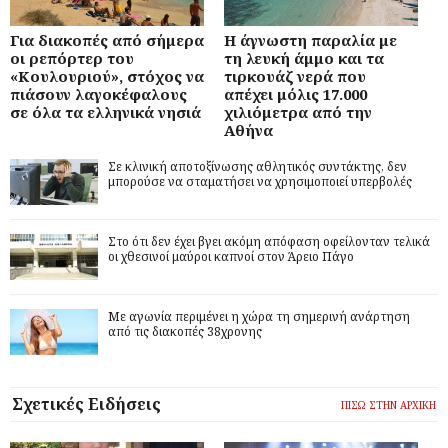
Για διακοπές από σήμερα
Η άγνωστη παραλία με
οι ρεπόρτερ του
τη λευκή άμμο και τα
«Κουλουριού», στόχος να
τιρκουάζ νερά που
πιάσουν λαγοκέφαλους
απέχει μόλις 17.000
σε όλα τα ελληνικά νησιά
χιλιόμετρα από την
Αθήνα
Σε κλινική αποτοξίνωσης αθλητικός συντάκτης, δεν
μπορούσε να σταματήσει να χρησιμοποιεί υπερβολές
Στο ότι δεν έχει βγει ακόμη απόφαση οφείλονταν τελικά
οι χθεσινοί μαύροι καπνοί στον Άρειο Πάγο
Με αγωνία περιμένει η χώρα τη σημερινή ανάρτηση
από τις διακοπές 38χρονης
Σχετικές Ειδήσεις
ΠΙΣΩ ΣΤΗΝ ΑΡΧΙΚΗ