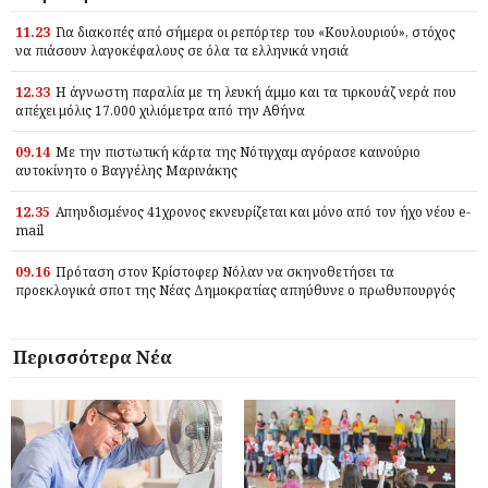
11.23
Για διακοπές από σήμερα οι ρεπόρτερ του «Κουλουριού», στόχος
να πιάσουν λαγοκέφαλους σε όλα τα ελληνικά νησιά
12.33
Η άγνωστη παραλία με τη λευκή άμμο και τα τιρκουάζ νερά που
απέχει μόλις 17.000 χιλιόμετρα από την Αθήνα
09.14
Με την πιστωτική κάρτα της Νότιγχαμ αγόρασε καινούριο
αυτοκίνητο ο Βαγγέλης Μαρινάκης
12.35
Απηυδισμένος 41χρονος εκνευρίζεται και μόνο από τον ήχο νέου e-
mail
09.16
Πρόταση στον Κρίστοφερ Νόλαν να σκηνοθετήσει τα
προεκλογικά σποτ της Νέας Δημοκρατίας απηύθυνε ο πρωθυπουργός
Περισσότερα Νέα