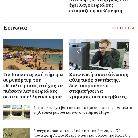
έχει λαγοκέφαλους
ετοιμάζει η κυβέρνηση
Κοινωνία
ΟΛΑ ΤΑ ΑΡΘΡΑ
Για διακοπές από σήμερα
Σε κλινική αποτοξίνωσης
οι ρεπόρτερ του
αθλητικός συντάκτης,
«Κουλουριού», στόχος να
δεν μπορούσε να
πιάσουν λαγοκέφαλους
σταματήσει να
σε όλα τα ελληνικά νησιά
χρησιμοποιεί υπερβολές
Στο ότι δεν έχει βγει ακόμη απόφαση οφείλονταν τελικά
οι χθεσινοί μαύροι καπνοί στον Άρειο Πάγο
Συνεχή ακρόαση του «Anthem» του Λέοναρντ Κόεν
πρότεινε η Αττικό Μετρό στους κατοίκους της Κυψέλης