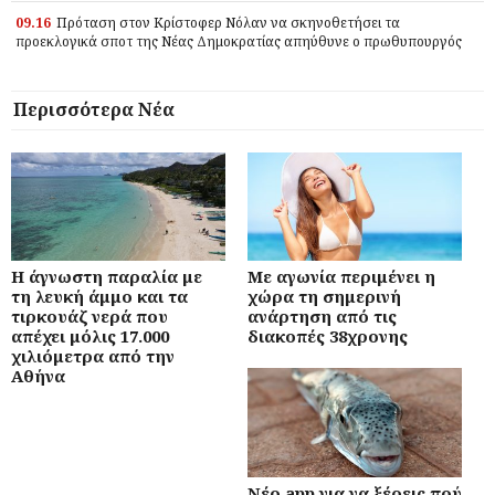
09.16
Πρόταση στον Κρίστοφερ Νόλαν να σκηνοθετήσει τα
προεκλογικά σποτ της Νέας Δημοκρατίας απηύθυνε ο πρωθυπουργός
Περισσότερα Νέα
Η άγνωστη παραλία με
Με αγωνία περιμένει η
τη λευκή άμμο και τα
χώρα τη σημερινή
τιρκουάζ νερά που
ανάρτηση από τις
απέχει μόλις 17.000
διακοπές 38χρονης
χιλιόμετρα από την
Αθήνα
Νέο app για να ξέρεις πού