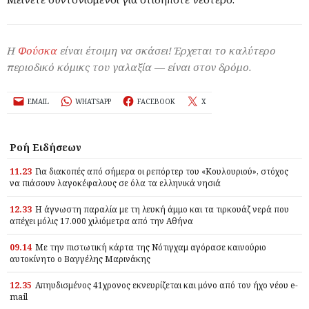
Η
Φούσκα
είναι έτοιμη να σκάσει! Έρχεται το καλύτερο
περιοδικό κόμικς του γαλαξία — είναι στον δρόμο.
EMAIL
WHATSAPP
FACEBOOK
X
Ροή Ειδήσεων
11.23
Για διακοπές από σήμερα οι ρεπόρτερ του «Κουλουριού», στόχος
να πιάσουν λαγοκέφαλους σε όλα τα ελληνικά νησιά
12.33
Η άγνωστη παραλία με τη λευκή άμμο και τα τιρκουάζ νερά που
απέχει μόλις 17.000 χιλιόμετρα από την Αθήνα
09.14
Με την πιστωτική κάρτα της Νότιγχαμ αγόρασε καινούριο
αυτοκίνητο ο Βαγγέλης Μαρινάκης
12.35
Απηυδισμένος 41χρονος εκνευρίζεται και μόνο από τον ήχο νέου e-
mail