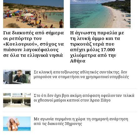
Για διακοπές από σήμερα
Η άγνωστη παραλία με
οι ρεπόρτερ του
τη λευκή άμμο και τα
«Κουλουριού», στόχος να
τιρκουάζ νερά που
πιάσουν λαγοκέφαλους
απέχει μόλις 17.000
σε όλα τα ελληνικά νησιά
χιλιόμετρα από την
Αθήνα
Σε κλινική αποτοξίνωσης αθλητικός συντάκτης, δεν
μπορούσε να σταματήσει να χρησιμοποιεί υπερβολές
Στο ότι δεν έχει βγει ακόμη απόφαση οφείλονταν τελικά
οι χθεσινοί μαύροι καπνοί στον Άρειο Πάγο
Με αγωνία περιμένει η χώρα τη σημερινή ανάρτηση
από τις διακοπές 38χρονης