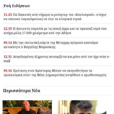
Ροή Ειδήσεων
11.23
Για διακοπές από σήμερα οι ρεπόρτερ του «Κουλουριού», στόχος
να πιάσουν λαγοκέφαλους σε όλα τα ελληνικά νησιά
12.33
Η άγνωστη παραλία με τη λευκή άμμο και τα τιρκουάζ νερά που
απέχει μόλις 17.000 χιλιόμετρα από την Αθήνα
09.14
Με την πιστωτική κάρτα της Νότιγχαμ αγόρασε καινούριο
αυτοκίνητο ο Βαγγέλης Μαρινάκης
12.35
Απηυδισμένος 41χρονος εκνευρίζεται και μόνο από τον ήχο νέου e-
mail
09.16
Πρόταση στον Κρίστοφερ Νόλαν να σκηνοθετήσει τα
προεκλογικά σποτ της Νέας Δημοκρατίας απηύθυνε ο πρωθυπουργός
Περισσότερα Νέα