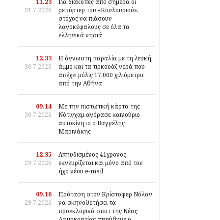
11.23
Για διακοπές από σήμερα οι
31.7.2026
ρεπόρτερ του «Κουλουριού»,
στόχος να πιάσουν
λαγοκέφαλους σε όλα τα
ελληνικά νησιά
12.33
Η άγνωστη παραλία με τη λευκή
30.7.2026
άμμο και τα τιρκουάζ νερά που
απέχει μόλις 17.000 χιλιόμετρα
από την Αθήνα
09.14
Με την πιστωτική κάρτα της
30.7.2026
Νότιγχαμ αγόρασε καινούριο
αυτοκίνητο ο Βαγγέλης
Μαρινάκης
12.35
Απηυδισμένος 41χρονος
29.7.2026
εκνευρίζεται και μόνο από τον
ήχο νέου e-mail
09.16
Πρόταση στον Κρίστοφερ Νόλαν
29.7.2026
να σκηνοθετήσει τα
προεκλογικά σποτ της Νέας
Δημοκρατίας απηύθυνε ο