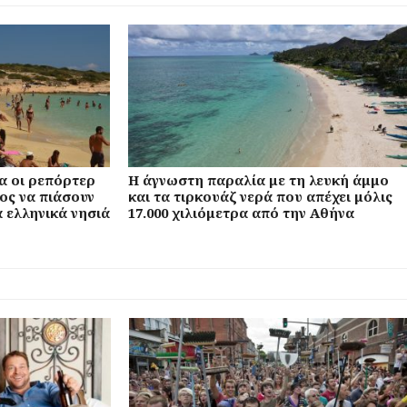
α οι ρεπόρτερ
Η άγνωστη παραλία με τη λευκή άμμο
ος να πιάσουν
και τα τιρκουάζ νερά που απέχει μόλις
 ελληνικά νησιά
17.000 χιλιόμετρα από την Αθήνα