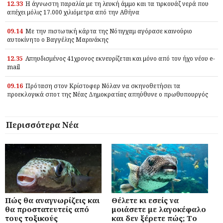
12.33
Η άγνωστη παραλία με τη λευκή άμμο και τα τιρκουάζ νερά που
απέχει μόλις 17.000 χιλιόμετρα από την Αθήνα
09.14
Με την πιστωτική κάρτα της Νότιγχαμ αγόρασε καινούριο
αυτοκίνητο ο Βαγγέλης Μαρινάκης
12.35
Απηυδισμένος 41χρονος εκνευρίζεται και μόνο από τον ήχο νέου e-
mail
09.16
Πρόταση στον Κρίστοφερ Νόλαν να σκηνοθετήσει τα
προεκλογικά σποτ της Νέας Δημοκρατίας απηύθυνε ο πρωθυπουργός
Περισσότερα Νέα
Πώς θα αναγνωρίζεις και
Θέλετε κι εσείς να
θα προστατευτείς από
μοιάσετε με λαγοκέφαλο
τους τοξικούς
και δεν ξέρετε πώς; Το