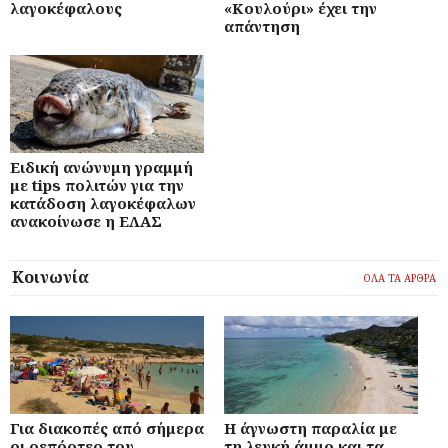
λαγοκέφαλους
«Κουλούρι» έχει την
απάντηση
Ειδική ανώνυμη γραμμή
με tips πολιτών για την
κατάδοση λαγοκέφαλων
ανακοίνωσε η ΕΛΑΣ
Κοινωνία
ΟΛΑ ΤΑ ΑΡΘΡΑ
Για διακοπές από σήμερα
Η άγνωστη παραλία με
οι ρεπόρτερ του
τη λευκή άμμο και τα