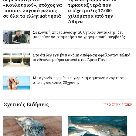
«Κουλουριού», στόχος να
τιρκουάζ νερά που
πιάσουν λαγοκέφαλους
απέχει μόλις 17.000
σε όλα τα ελληνικά νησιά
χιλιόμετρα από την
Αθήνα
Σε κλινική αποτοξίνωσης αθλητικός συντάκτης, δεν
μπορούσε να σταματήσει να χρησιμοποιεί υπερβολές
Στο ότι δεν έχει βγει ακόμη απόφαση οφείλονταν τελικά
οι χθεσινοί μαύροι καπνοί στον Άρειο Πάγο
Με αγωνία περιμένει η χώρα τη σημερινή ανάρτηση
από τις διακοπές 38χρονης
Σχετικές Ειδήσεις
ΠΙΣΩ ΣΤΗΝ ΑΡΧΙΚΗ