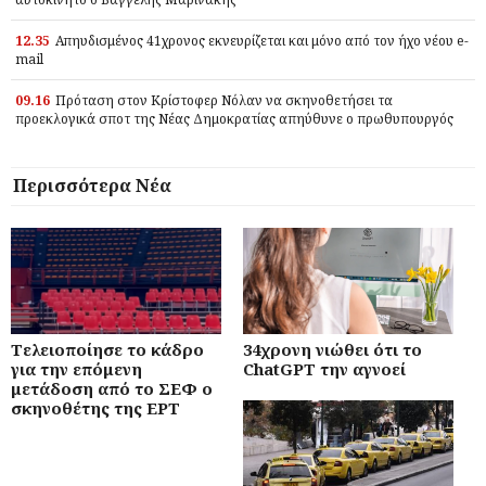
12.35
Απηυδισμένος 41χρονος εκνευρίζεται και μόνο από τον ήχο νέου e-
mail
09.16
Πρόταση στον Κρίστοφερ Νόλαν να σκηνοθετήσει τα
προεκλογικά σποτ της Νέας Δημοκρατίας απηύθυνε ο πρωθυπουργός
Περισσότερα Νέα
Τελειοποίησε το κάδρο
34χρονη νιώθει ότι το
για την επόμενη
ChatGPT την αγνοεί
μετάδοση από το ΣΕΦ ο
σκηνοθέτης της ΕΡΤ