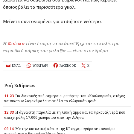
όποιος βάλει τα περισσότερα γκολ.
Μείνετε συντονισμένοι για οτιδήποτε νεότερο.
Η
Φούσκα
είναι έτοιμη να σκάσει! Έρχεται το καλύτερο
περιοδικό κόμικς του γαλαξία — είναι στον δρόμο.
EMAIL
WHATSAPP
FACEBOOK
X
Ροή Ειδήσεων
11.23
Για διακοπές από σήμερα οι ρεπόρτερ του «Κουλουριού», στόχος
να πιάσουν λαγοκέφαλους σε όλα τα ελληνικά νησιά
12.33
Η άγνωστη παραλία με τη λευκή άμμο και τα τιρκουάζ νερά που
απέχει μόλις 17.000 χιλιόμετρα από την Αθήνα
09.14
Με την πιστωτική κάρτα της Νότιγχαμ αγόρασε καινούριο
αυτοκίνητο ο Βαγγέλης Μαρινάκης