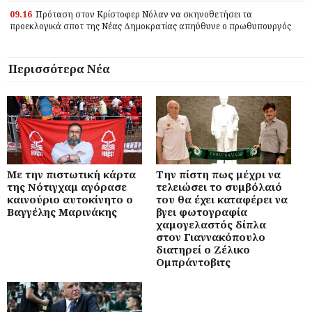
09.16
Πρόταση στον Κρίστοφερ Νόλαν να σκηνοθετήσει τα
προεκλογικά σποτ της Νέας Δημοκρατίας απηύθυνε ο πρωθυπουργός
Περισσότερα Νέα
Με την πιστωτική κάρτα
Την πίστη πως μέχρι να
της Νότιγχαμ αγόρασε
τελειώσει το συμβόλαιό
καινούριο αυτοκίνητο ο
του θα έχει καταφέρει να
Βαγγέλης Μαρινάκης
βγει φωτογραφία
χαμογελαστός δίπλα
στον Γιαννακόπουλο
διατηρεί ο Ζέλικο
Ομπράντοβιτς