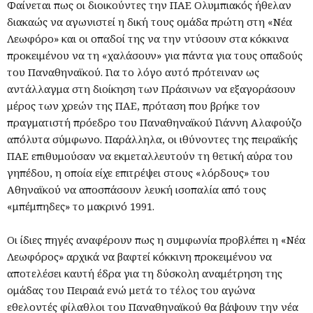
Φαίνεται πως οι διοικούντες την ΠΑΕ Ολυμπιακός ήθελαν
διακαώς να αγωνιστεί η δική τους ομάδα πρώτη στη «Νέα
Λεωφόρο» και οι οπαδοί της να την ντύσουν στα κόκκινα
προκειμένου να τη «χαλάσουν» για πάντα για τους οπαδούς
του Παναθηναϊκού. Για το λόγο αυτό πρότειναν ως
αντάλλαγμα στη διοίκηση των Πράσινων να εξαγοράσουν
μέρος των χρεών της ΠΑΕ, πρόταση που βρήκε τον
πραγματιστή πρόεδρο του Παναθηναϊκού Γιάννη Αλαφούζο
απόλυτα σύμφωνο. Παράλληλα, οι ιθύνοντες της πειραϊκής
ΠΑΕ επιθυμούσαν να εκμεταλλευτούν τη θετική αύρα του
γηπέδου, η οποία είχε επιτρέψει στους «λόρδους» του
Αθηναϊκού να αποσπάσουν λευκή ισοπαλία από τους
«μπέμπηδες» το μακρινό 1991.
Οι ίδιες πηγές αναφέρουν πως η συμφωνία προβλέπει η «Νέα
Λεωφόρος» αρχικά να βαφτεί κόκκινη προκειμένου να
αποτελέσει καυτή έδρα για τη δύσκολη αναμέτρηση της
ομάδας του Πειραιά ενώ μετά το τέλος του αγώνα
εθελοντές φίλαθλοι του Παναθηναϊκού θα βάψουν την νέα