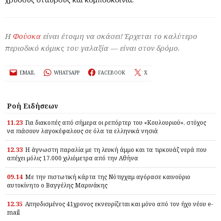
Η
Φούσκα
είναι έτοιμη να σκάσει! Έρχεται το καλύτερο
περιοδικό κόμικς του γαλαξία — είναι στον δρόμο.
EMAIL
WHATSAPP
FACEBOOK
X
Ροή Ειδήσεων
11.23
Για διακοπές από σήμερα οι ρεπόρτερ του «Κουλουριού», στόχος
να πιάσουν λαγοκέφαλους σε όλα τα ελληνικά νησιά
12.33
Η άγνωστη παραλία με τη λευκή άμμο και τα τιρκουάζ νερά που
απέχει μόλις 17.000 χιλιόμετρα από την Αθήνα
09.14
Με την πιστωτική κάρτα της Νότιγχαμ αγόρασε καινούριο
αυτοκίνητο ο Βαγγέλης Μαρινάκης
12.35
Απηυδισμένος 41χρονος εκνευρίζεται και μόνο από τον ήχο νέου e-
mail