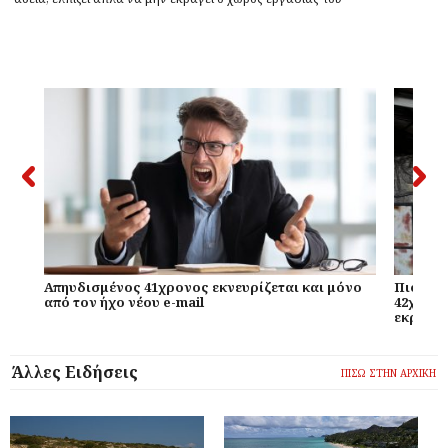
Απηυδισμένος 41χρονος εκνευρίζεται και μόνο
Πιο χαμ
από τον ήχο νέου e-mail
42χρονο
εκραγεί
Άλλες Ειδήσεις
ΠΙΣΩ ΣΤΗΝ ΑΡΧΙΚΗ