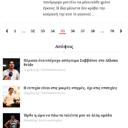
πανέμορφο μοντέλο να μένει κάθε χρόνο
έγκυος. Η ίδια μάλιστα δεν κρύβει την
κούρασή της από το γεγονός ...
1
…
52
53
54
55
56
57
58
…
70
Απόψεις
Πέρασα ένα υπέροχο απόγευμα Σαββάτου στο Athens
Pride
Δημήτρης Γιαννακόπουλος
Η ευτυχία είναι στις μικρές στιγμές, όχι στις επιτυχίες
Δημήτρης Γιαννακόπουλος
Ήρθε η ώρα να πάω τα ταλέντα μου σε άλλη ομάδα
Θανάσης Αντετοκούνμπο