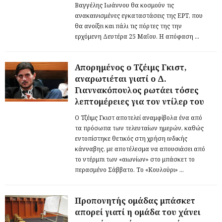
Βαγγέλης Ιωάννου θα κοσμούν τις
ανακαινισμένες εγκαταστάσεις της ΕΡΤ, που
θα ανοίξει και πάλι τις πόρτες της την
ερχόμενη Δευτέρα 25 Μαΐου. Η απόφαση ...
Απορημένος ο Τζέιμς Γκιστ,
αναρωτιέται γιατί ο Δ.
Γιαννακόπουλος ρωτάει τόσες
λεπτομέρειες για τον ντίλερ του
Ο Τζέιμς Γκιστ αποτελεί αναμφίβολα ένα από
τα πρόσωπα των τελευταίων ημερών, καθώς
εντοπίστηκε θετικός στη χρήση ινδικής
κάνναβης, με αποτέλεσμα να απουσιάσει από
το ντέρμπι των «αιωνίων» στο μπάσκετ το
περασμένο Σάββατο. Το «Κουλούρι» ...
Προπονητής ομάδας μπάσκετ
απορεί γιατί η ομάδα του χάνει