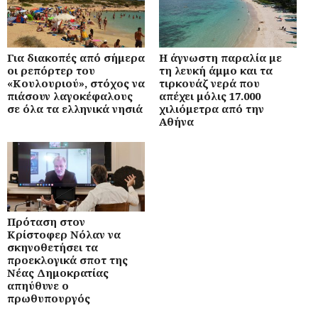
Για διακοπές από σήμερα
Η άγνωστη παραλία με
οι ρεπόρτερ του
τη λευκή άμμο και τα
«Κουλουριού», στόχος να
τιρκουάζ νερά που
πιάσουν λαγοκέφαλους
απέχει μόλις 17.000
σε όλα τα ελληνικά νησιά
χιλιόμετρα από την
Αθήνα
Πρόταση στον
Κρίστοφερ Νόλαν να
σκηνοθετήσει τα
προεκλογικά σποτ της
Νέας Δημοκρατίας
απηύθυνε ο
πρωθυπουργός