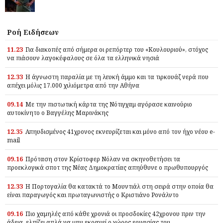
Ροή Ειδήσεων
11.23
Για διακοπές από σήμερα οι ρεπόρτερ του «Κουλουριού», στόχος
να πιάσουν λαγοκέφαλους σε όλα τα ελληνικά νησιά
12.33
Η άγνωστη παραλία με τη λευκή άμμο και τα τιρκουάζ νερά που
απέχει μόλις 17.000 χιλιόμετρα από την Αθήνα
09.14
Με την πιστωτική κάρτα της Νότιγχαμ αγόρασε καινούριο
αυτοκίνητο ο Βαγγέλης Μαρινάκης
12.35
Απηυδισμένος 41χρονος εκνευρίζεται και μόνο από τον ήχο νέου e-
mail
09.16
Πρόταση στον Κρίστοφερ Νόλαν να σκηνοθετήσει τα
προεκλογικά σποτ της Νέας Δημοκρατίας απηύθυνε ο πρωθυπουργός
12.33
Η Πορτογαλία θα κατακτά το Μουντιάλ στη σειρά στην οποία θα
είναι παραγωγός και πρωταγωνιστής ο Κριστιάνο Ρονάλντο
09.16
Πιο χαμηλές από κάθε χρονιά οι προσδοκίες 42χρονου πριν την
άδεια, ελπίζει απλά να μην εκραγεί ο χώρος εργασίας του