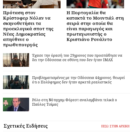
Πρόταση στον
Η Πορτογαλία θα
Κρίστοφερ Νόλαν να
κατακτά το Μουντιάλ στη
σκηνοθετήσει τα
σειρά στην οποία θα
προεκλογικά σποτ της
είναι παραγωγός και
Νέας Δημοκρατίας
πρωταγωνιστής ο
απηύθυνε ο
Κριστιάνο Ρονάλντο
πρωθυπουργός
Έχασε την όρασή του 29χρονος που προσπάθησε να
δει την Οδύσσεια σε οθόνη που δεν ήταν IMAX
Προβληματισμένος με την Οδύσσεια 44χρονος, θεωρεί
ότι ο Πολύφημος δεν ήταν αρκετά ρεαλιστικός
Ρόλο στη Νότιγχαμ Φόρεστ αναλαμβάνει τελικά ο
Παύλος Τσίμας
Σχετικές Ειδήσεις
ΠΙΣΩ ΣΤΗΝ ΑΡΧΙΚΗ