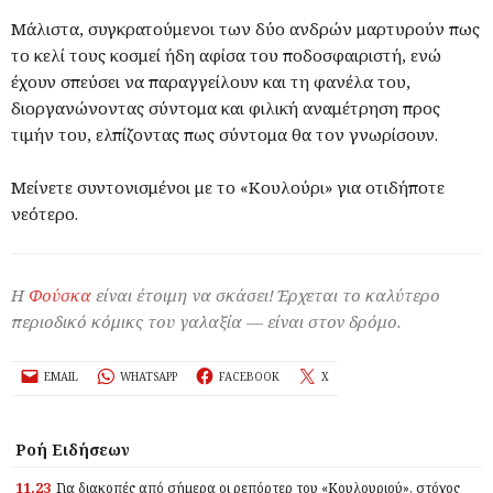
Μάλιστα, συγκρατούμενοι των δύο ανδρών μαρτυρούν πως
το κελί τους κοσμεί ήδη αφίσα του ποδοσφαιριστή, ενώ
έχουν σπεύσει να παραγγείλουν και τη φανέλα του,
διοργανώνοντας σύντομα και φιλική αναμέτρηση προς
τιμήν του, ελπίζοντας πως σύντομα θα τον γνωρίσουν.
Μείνετε συντονισμένοι με το «Κουλούρι» για οτιδήποτε
νεότερο.
Η
Φούσκα
είναι έτοιμη να σκάσει! Έρχεται το καλύτερο
περιοδικό κόμικς του γαλαξία — είναι στον δρόμο.
EMAIL
WHATSAPP
FACEBOOK
X
Ροή Ειδήσεων
11.23
Για διακοπές από σήμερα οι ρεπόρτερ του «Κουλουριού», στόχος