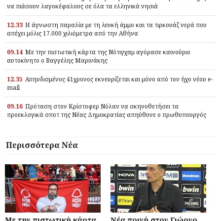
να πιάσουν λαγοκέφαλους σε όλα τα ελληνικά νησιά
12.33
Η άγνωστη παραλία με τη λευκή άμμο και τα τιρκουάζ νερά που
απέχει μόλις 17.000 χιλιόμετρα από την Αθήνα
09.14
Με την πιστωτική κάρτα της Νότιγχαμ αγόρασε καινούριο
αυτοκίνητο ο Βαγγέλης Μαρινάκης
12.35
Απηυδισμένος 41χρονος εκνευρίζεται και μόνο από τον ήχο νέου e-
mail
09.16
Πρόταση στον Κρίστοφερ Νόλαν να σκηνοθετήσει τα
προεκλογικά σποτ της Νέας Δημοκρατίας απηύθυνε ο πρωθυπουργός
Περισσότερα Νέα
Με την πιστωτική κάρτα
Νέα ποινή στον Γιώργο