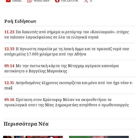
EMAIL
WHATSAPP
FACEBOOK
X
Ροή Ειδήσεων
11.23
Για διακοπές από σήμερα οι ρεπόρτερ του «Κουλουριού», στόχος
να πιάσουν λαγοκέφαλους σε όλα τα ελληνικά νησιά
12.33
Η άγνωστη παραλία με τη λευκή άμμο και τα τιρκουάζ νερά που
απέχει μόλις 17.000 χιλιόμετρα από την Αθήνα
09.14
Με την πιστωτική κάρτα της Νότιγχαμ αγόρασε καινούριο
αυτοκίνητο ο Βαγγέλης Μαρινάκης
12.35
Απηυδισμένος 41χρονος εκνευρίζεται και μόνο από τον ήχο νέου e-
mail
09.16
Πρόταση στον Κρίστοφερ Νόλαν να σκηνοθετήσει τα
προεκλογικά σποτ της Νέας Δημοκρατίας απηύθυνε ο πρωθυπουργός
Περισσότερα Νέα