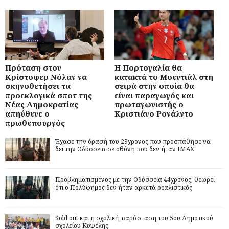
Πρόταση στον
Η Πορτογαλία θα
Κρίστοφερ Νόλαν να
κατακτά το Μουντιάλ στη
σκηνοθετήσει τα
σειρά στην οποία θα
προεκλογικά σποτ της
είναι παραγωγός και
Νέας Δημοκρατίας
πρωταγωνιστής ο
απηύθυνε ο
Κριστιάνο Ρονάλντο
πρωθυπουργός
Έχασε την όρασή του 29χρονος που προσπάθησε να
δει την Οδύσσεια σε οθόνη που δεν ήταν IMAX
Προβληματισμένος με την Οδύσσεια 44χρονος, θεωρεί
ότι ο Πολύφημος δεν ήταν αρκετά ρεαλιστικός
Sold out και η σχολική παράσταση του 5ου Δημοτικού
σχολείου Κυψέλης