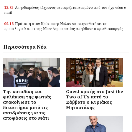
12.35
Απηυδισμένος 41χρονος εκνευρίζεται και μόνο από τον ήχο νέου e-
mail
09.16
Πρόταση στον Κρίστοφερ Νόλαν να σκηνοθετήσει τα
προεκλογικά σποτ της Νέας Δημοκρατίας απηύθυνε ο πρωθυπουργός
Περισσότερα Νέα
Την καταδίκη και
Guest κριτής στο Just the
φυλάκιση της φωτιάς
Two of Us αυτό το
ανακοίνωσε το
Σάββατο ο Κυριάκος
δικαστήριο μετά τις
Μητσοτάκης
αντιδράσεις για τις
αποφάσεις στο Μάτι