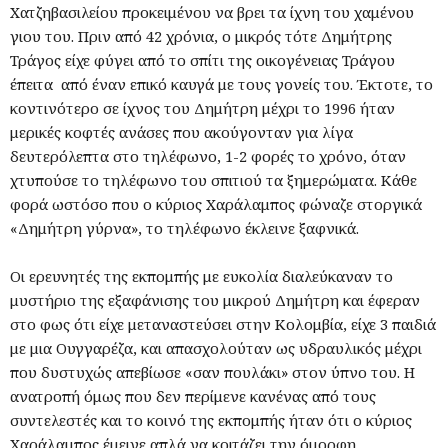
Χατζηβασιλείου προκειμένου να βρει τα ίχνη του χαμένου
γιου του. Πριν από 42 χρόνια, ο μικρός τότε Δημήτρης
Τράγος είχε φύγει από το σπίτι της οικογένειας Τράγου
έπειτα από έναν επικό καυγά με τους γονείς του. Έκτοτε, το
κοντινότερο σε ίχνος του Δημήτρη μέχρι το 1996 ήταν
μερικές κοφτές ανάσες που ακούγονταν για λίγα
δευτερόλεπτα στο τηλέφωνο, 1-2 φορές το χρόνο, όταν
χτυπούσε το τηλέφωνο του σπιτιού τα ξημερώματα. Κάθε
φορά ωστόσο που ο κύριος Χαράλαμπος φώναζε στοργικά
«Δημήτρη γύρνα», το τηλέφωνο έκλεινε ξαφνικά.
Οι ερευνητές της εκπομπής με ευκολία διαλεύκαναν το
μυστήριο της εξαφάνισης του μικρού Δημήτρη και έφεραν
στο φως ότι είχε μεταναστεύσει στην Κολομβία, είχε 3 παιδιά
με μια Ουγγαρέζα, και απασχολούταν ως υδραυλικός μέχρι
που δυστυχώς απεβίωσε «σαν πουλάκι» στον ύπνο του. Η
ανατροπή όμως που δεν περίμενε κανένας από τους
συντελεστές και το κοινό της εκπομπής ήταν ότι ο κύριος
Χαράλαμπος έμεινε απλά να κοιτάζει την όμορφη