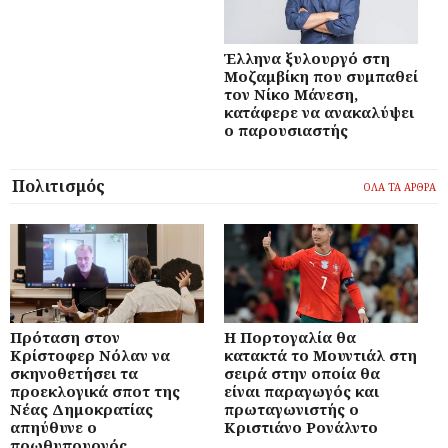
Έλληνα ξυλουργό στη
Μοζαμβίκη που συμπαθεί
τον Νίκο Μάνεση,
κατάφερε να ανακαλύψει
ο παρουσιαστής
Πολιτισμός
ΟΛΑ ΤΑ ΑΡΘΡΑ
Πρόταση στον
Η Πορτογαλία θα
Κρίστοφερ Νόλαν να
κατακτά το Μουντιάλ στη
σκηνοθετήσει τα
σειρά στην οποία θα
προεκλογικά σποτ της
είναι παραγωγός και
Νέας Δημοκρατίας
πρωταγωνιστής ο
απηύθυνε ο
Κριστιάνο Ρονάλντο
πρωθυπουργός