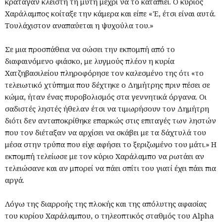
κράταγαν κλειστή τη μύτη μέχρι να το καταπιεί. Ο κύριος
Χαράλαμπος κοίταξε την κάμερα και είπε «'Ε, έτσι είναι αυτά.
Τουλάχιστον αναπαύεται η ψυχούλα του.»
Σε μια προσπάθεια να σώσει την εκπομπή από το
διαφαινόμενο φιάσκο, με λυγμούς πλέον η κυρία
Χατζηβασιλείου πληροφόρησε τον καλεσμένο της ότι «το
τελειωτικό χτύπημα που δέχτηκε ο Δημήτρης πριν πέσει σε
κώμα, ήταν ένας πυροβολισμός στα γεννητικά όργανα. Οι
σαδιστές ληστές ήθελαν έτσι να τιμωρήσουν τον Δημήτρη
διότι δεν ανταποκρίθηκε επαρκώς στις επιταγές των ληστών
που τον διέταξαν να αρχίσει να σκάβει με τα δάχτυλά του
μέσα στην τρύπα που είχε αφήσει το ξεριζωμένο του μάτι.» Η
εκπομπή τελείωσε με τον κύριο Χαράλαμπο να ρωτάει αν
τελειώσανε και αν μπορεί να πάει σπίτι του γιατί έχει πάει πια
αργά.
Λόγω της διαρροής της πλοκής και της απόλυτης αφασίας
του κυρίου Χαράλαμπου, ο τηλεοπτικός σταθμός του Alpha