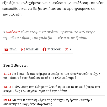
εξετάζει το ενδεχόμενο να ακυρώσει την μετάδοση του νέου
επεισοδίου και να δείξει αντ' αυτού το προηγούμενο σε
επανάληψη.
Η
Φούσκα
είναι έτοιμη να σκάσει! Έρχεται το καλύτερο
περιοδικό κόμικς του γαλαξία — είναι στον δρόμο.
EMAIL
WHATSAPP
FACEBOOK
X
Ροή Ειδήσεων
11.23
Για διακοπές από σήμερα οι ρεπόρτερ του «Κουλουριού», στόχος
να πιάσουν λαγοκέφαλους σε όλα τα ελληνικά νησιά
12.33
Η άγνωστη παραλία με τη λευκή άμμο και τα τιρκουάζ νερά που
απέχει μόλις 17.000 χιλιόμετρα από την Αθήνα
09.14
Με την πιστωτική κάρτα της Νότιγχαμ αγόρασε καινούριο
αυτοκίνητο ο Βαγγέλης Μαρινάκης