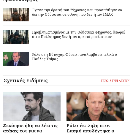
Έχασε την όρασή του 29χρονος που προσπάθησε να
δει την Οδύσσεια σε οθόνη που δεν ήταν IMAX
Προβληματισμένος με την Οδύσσεια 44χρονος, θεωρεί
ότι ο Πολύφημος δεν ήταν αρκετά ρεαλιστικός
Ρόλο στη Νότιγχαμ Φόρεστ αναλαμβάνει τελικά ο
Παύλος Τσίμας
Σχετικές Ειδήσεις
ΠΙΣΩ ΣΤΗΝ ΑΡΧΙΚΗ
Ξεκίνησε ήδη να λέει τις
Ρόλο-έκπληξη στον
ατάκες του για να
Σασμό αποδέχτηκε ο