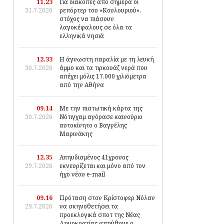
11.23
Για διακοπές από σήμερα οι
31.7.2026
ρεπόρτερ του «Κουλουριού»,
στόχος να πιάσουν
λαγοκέφαλους σε όλα τα
ελληνικά νησιά
12.33
Η άγνωστη παραλία με τη λευκή
30.7.2026
άμμο και τα τιρκουάζ νερά που
απέχει μόλις 17.000 χιλιόμετρα
από την Αθήνα
09.14
Με την πιστωτική κάρτα της
30.7.2026
Νότιγχαμ αγόρασε καινούριο
αυτοκίνητο ο Βαγγέλης
Μαρινάκης
12.35
Απηυδισμένος 41χρονος
29.7.2026
εκνευρίζεται και μόνο από τον
ήχο νέου e-mail
09.16
Πρόταση στον Κρίστοφερ Νόλαν
29.7.2026
να σκηνοθετήσει τα
προεκλογικά σποτ της Νέας
Δημοκρατίας απηύθυνε ο