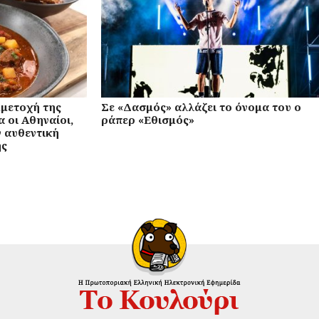
μμετοχή της
Σε «Δασμός» αλλάζει το όνομα του ο
α οι Αθηναίοι,
ράπερ «Εθισμός»
ν αυθεντική
ής