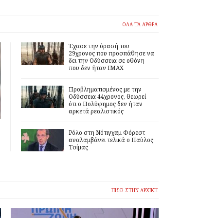
ΟΛΑ ΤΑ ΑΡΘΡΑ
Έχασε την όρασή του
29χρονος που προσπάθησε να
δει την Οδύσσεια σε οθόνη
που δεν ήταν IMAX
Προβληματισμένος με την
Οδύσσεια 44χρονος, θεωρεί
ότι ο Πολύφημος δεν ήταν
αρκετά ρεαλιστικός
Ρόλο στη Νότιγχαμ Φόρεστ
αναλαμβάνει τελικά ο Παύλος
Τσίμας
ΠΙΣΩ ΣΤΗΝ ΑΡΧΙΚΗ