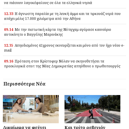
να πιάσουν λαγοκέφαλους σε όλα τα ελληνικά νησιά
12.33
Η άγνωστη παραλία με τη λευκή άμμο και τα τιρκουάζ νερά που
απέχει μόλις 17.000 χιλιόμετρα από την Αθήνα
09.14
Με την πιστωτική κάρτα της Νότιγχαμ αγόρασε καινούριο
αυτοκίνητο ο Βαγγέλης Μαρινάκης
12.35
Απηυδισμένος 41χρονος εκνευρίζεται και μόνο από τον ήχο νέου e-
mail
09.16
Πρόταση στον Κρίστοφερ Νόλαν να σκηνοθετήσει τα
προεκλογικά σποτ της Νέας Δημοκρατίας απηύθυνε ο πρωθυπουργός
Περισσότερα Νέα
Δικαίωμα να φεύγει
Και τρίτο ρεβεγιόν