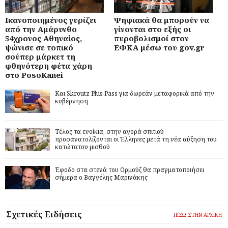
Ικανοποιημένος γυρίζει
Ψηφιακά θα μπορούν να
από την Αμάρυνθο
γίνονται στο εξής οι
54χρονος Αθηναίος,
πυροβολισμοί στον
ψώνισε σε τοπικό
ΕΦΚΑ μέσω του gov.gr
σούπερ μάρκετ τη
φθηνότερη φέτα χάρη
στο PosoKanei
Και Skroutz Plus Pass για δωρεάν μεταφορικά από την
κυβέρνηση
Τέλος τα ενοίκια, στην αγορά σπιτιού
προσανατολίζονται οι Έλληνες μετά τη νέα αύξηση του
κατώτατου μισθού
Έφοδο στα στενά του Ορμούζ θα πραγματοποιήσει
σήμερα ο Βαγγέλης Μαρινάκης
Σχετικές Ειδήσεις
ΠΙΣΩ ΣΤΗΝ ΑΡΧΙΚΗ