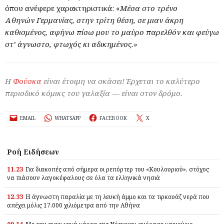
όπου ανέφερε χαρακτηριστικά: «
Μέσα στο τρένο
Αθηνών Γερμανίας, στην τρίτη θέση, σε μιαν άκρη
καθισμένος,
αφήνω πίσω μου το μαύρο παρελθόν
και φεύγω
στ’ άγνωστο, φτωχός κι αδικημένος.»
Η
Φούσκα
είναι έτοιμη να σκάσει! Έρχεται το καλύτερο
περιοδικό κόμικς του γαλαξία — είναι στον δρόμο.
EMAIL
WHATSAPP
FACEBOOK
X
Ροή Ειδήσεων
11.23
Για διακοπές από σήμερα οι ρεπόρτερ του «Κουλουριού», στόχος
να πιάσουν λαγοκέφαλους σε όλα τα ελληνικά νησιά
12.33
Η άγνωστη παραλία με τη λευκή άμμο και τα τιρκουάζ νερά που
απέχει μόλις 17.000 χιλιόμετρα από την Αθήνα