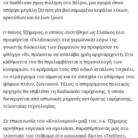
τα διαθέτουν προς πώληση στο Βέλγιο, μια αγορά όπου
υπάρχει μεγάλη ζήτηση για βαλσαμωμένα κεφάλια λύκων,
αρκούδων και άλλων ζώων.
Ο Θάνος Τζήμερος, ο οποίος συστήθηκε ως Γλαύκος (σ.σ.
προφέρεται «Γκλάουκους» στα γερμανικά) λόγω της
γνωστής δυσκολίας των Γερμανών να προφέρουν το
φθόγγο «θ», πρόκειται να αναλάβει χρέη αρχιταριχευτή. Στα
καθήκοντα του θα περιλαμβάνεται η περισυλλογή των
κουφαριών, το κρέμασμα τους από ειδικό ατσάλινο τσιγκέλι,
το στράγγισμα του αίματος και εν συνεχεία το γδάρσιμο του,
ψόφιου πλέον, ζωντανού. Τέλος, ο απερχόμενος πολιτικός
αρχηγός θα επιβλέπει τη διαδικασία ταρίχευσης, η οποία
διενεργείται από ιαπωνικές μηχανές αυτόματης ταρίχευσης,
τελευταίας τεχνολογίας.
Σε επικοινωνία του «Κουλουριού» μαζί του, ο κ. Τζήμερος
αρνήθηκε ευγενικά να σχολιάσει, παραπέμποντάς μας στο
τελευταίο του τιτίβισμα στο κοινωνικό δίκτυο «Twitter»,