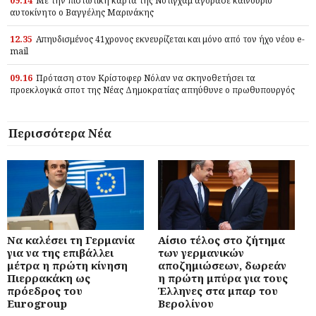
09.14
Με την πιστωτική κάρτα της Νότιγχαμ αγόρασε καινούριο
αυτοκίνητο ο Βαγγέλης Μαρινάκης
12.35
Απηυδισμένος 41χρονος εκνευρίζεται και μόνο από τον ήχο νέου e-
mail
09.16
Πρόταση στον Κρίστοφερ Νόλαν να σκηνοθετήσει τα
προεκλογικά σποτ της Νέας Δημοκρατίας απηύθυνε ο πρωθυπουργός
Περισσότερα Νέα
Να καλέσει τη Γερμανία
Αίσιο τέλος στο ζήτημα
για να της επιβάλλει
των γερμανικών
μέτρα η πρώτη κίνηση
αποζημιώσεων, δωρεάν
Πιερρακάκη ως
η πρώτη μπύρα για τους
πρόεδρος του
Έλληνες στα μπαρ του
Eurogroup
Βερολίνου