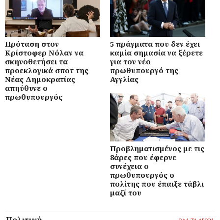
Πρόταση στον
5 πράγματα που δεν έχει
Κρίστοφερ Νόλαν να
καμία σημασία να ξέρετε
σκηνοθετήσει τα
για τον νέο
προεκλογικά σποτ της
πρωθυπουργό της
Νέας Δημοκρατίας
Αγγλίας
απηύθυνε ο
πρωθυπουργός
Προβληματισμένος με τις
8άρες που έφερνε
συνέχεια ο
πρωθυπουργός ο
πολίτης που έπαιξε τάβλι
μαζί του