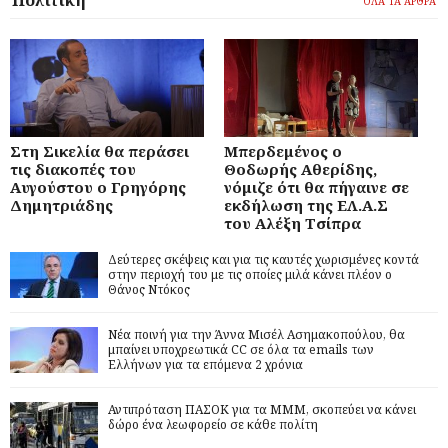
Πολιτική
ΟΛΑ ΤΑ ΑΡΘΡΑ
Στη Σικελία θα περάσει
Μπερδεμένος ο
τις διακοπές του
Θοδωρής Αθερίδης,
Αυγούστου ο Γρηγόρης
νόμιζε ότι θα πήγαινε σε
Δημητριάδης
εκδήλωση της ΕΛ.Α.Σ
του Αλέξη Τσίπρα
Δεύτερες σκέψεις και για τις καυτές χωρισμένες κοντά
στην περιοχή του με τις οποίες μιλά κάνει πλέον ο
Θάνος Ντόκος
Νέα ποινή για την Άννα Μισέλ Ασημακοπούλου, θα
μπαίνει υποχρεωτικά CC σε όλα τα emails των
Ελλήνων για τα επόμενα 2 χρόνια
Αντιπρόταση ΠΑΣΟΚ για τα ΜΜΜ, σκοπεύει να κάνει
δώρο ένα λεωφορείο σε κάθε πολίτη