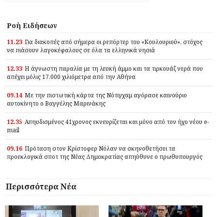
Ροή Ειδήσεων
11.23
Για διακοπές από σήμερα οι ρεπόρτερ του «Κουλουριού», στόχος
να πιάσουν λαγοκέφαλους σε όλα τα ελληνικά νησιά
12.33
Η άγνωστη παραλία με τη λευκή άμμο και τα τιρκουάζ νερά που
απέχει μόλις 17.000 χιλιόμετρα από την Αθήνα
09.14
Με την πιστωτική κάρτα της Νότιγχαμ αγόρασε καινούριο
αυτοκίνητο ο Βαγγέλης Μαρινάκης
12.35
Απηυδισμένος 41χρονος εκνευρίζεται και μόνο από τον ήχο νέου e-
mail
09.16
Πρόταση στον Κρίστοφερ Νόλαν να σκηνοθετήσει τα
προεκλογικά σποτ της Νέας Δημοκρατίας απηύθυνε ο πρωθυπουργός
Περισσότερα Νέα