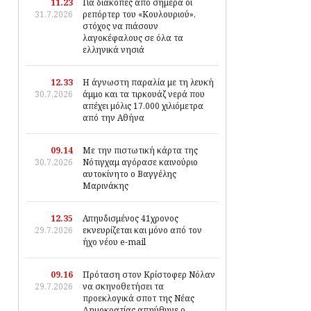
11.23
Για διακοπές από σήμερα οι
31.7.2026
ρεπόρτερ του «Κουλουριού»,
στόχος να πιάσουν
λαγοκέφαλους σε όλα τα
ελληνικά νησιά
12.33
Η άγνωστη παραλία με τη λευκή
30.7.2026
άμμο και τα τιρκουάζ νερά που
απέχει μόλις 17.000 χιλιόμετρα
από την Αθήνα
09.14
Με την πιστωτική κάρτα της
30.7.2026
Νότιγχαμ αγόρασε καινούριο
αυτοκίνητο ο Βαγγέλης
Μαρινάκης
12.35
Απηυδισμένος 41χρονος
29.7.2026
εκνευρίζεται και μόνο από τον
ήχο νέου e-mail
09.16
Πρόταση στον Κρίστοφερ Νόλαν
29.7.2026
να σκηνοθετήσει τα
προεκλογικά σποτ της Νέας
Δημοκρατίας απηύθυνε ο