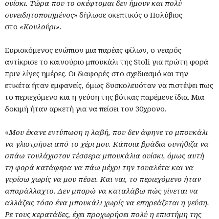
ουίσκι. Τώρα που το σκέφτομαι δεν ήμουν και πολύ
συνειδητοποιημένος
» δήλωσε σκεπτικός ο Πολύβιος
στο
«Κουλούρι».
Ευρισκόμενος ενώπιον μια παρέας φίλων, ο νεαρός
αντίκρισε το καινούριο μπουκάλι της Stoli για πρώτη φορά
πριν λίγες ημέρες. Οι διαφορές στο σχεδιασμό και την
ετικέτα ήταν εμφανείς, όμως δυσκολευόταν να πιστέψει πως
το περιεχόμενο και η γεύση της βότκας παρέμενε ίδια. Μια
δοκιμή ήταν αρκετή για να πείσει τον 30χρονο.
«
Μου έκανε εντύπωση η λαβή, που δεν άφηνε το μπουκάλι
να γλιστρήσει από το χέρι μου. Κάποια βράδια συνήθιζα να
σπάω τουλάχιστον τέσσερα μπουκάλια ουίσκι, όμως αυτή
τη φορά κατάφερα να πάω μέχρι την τουαλέτα και να
γυρίσω χωρίς να μου πέσει. Και ναι, το περιεχόμενο ήταν
απαράλλαχτο. Δεν μπορώ να καταλάβω πώς γίνεται να
αλλάζεις τόσο ένα μπουκάλι χωρίς να επηρεάζεται η γεύση.
Ρε τους κερατάδες, έχει προχωρήσει πολύ η επιστήμη της