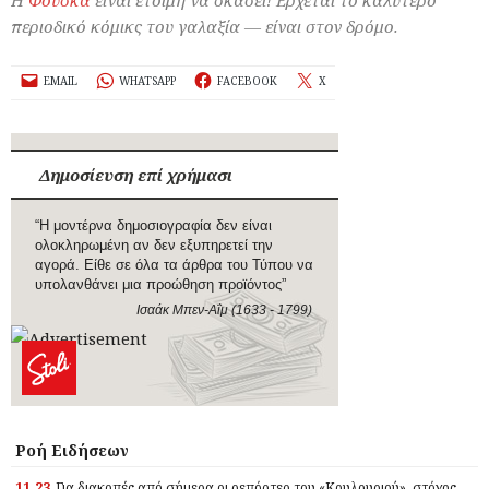
περιοδικό κόμικς του γαλαξία — είναι στον δρόμο.
EMAIL
WHATSAPP
FACEBOOK
X
Δημοσίευση επί χρήμασι
“Η μοντέρνα δημοσιογραφία δεν είναι
ολοκληρωμένη αν δεν εξυπηρετεί την
αγορά. Είθε σε όλα τα άρθρα του Τύπου να
υπολανθάνει μια προώθηση προϊόντος”
Ισαάκ Μπεν-Αΐμ (1633 - 1799)
Ροή Ειδήσεων
11.23
Για διακοπές από σήμερα οι ρεπόρτερ του «Κουλουριού», στόχος