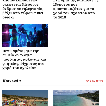
«Ποιον κοροϊδεύω»
Στα όρια της κατάθλιψης
σκέφτεται 34χρονος
15χρονος που
άνδρας σε τηλεργασία,
προετοιμαζόταν για το
βάζει από τώρα να πιει
χορό του σχολείου από
ουίσκι
το 2018
Πεπεισμένος για την
ευθεία αναλογία
ποσότητας κολόνιας και
γοητείας, 14χρονος στο
χορό του σχολείου
Κοινωνία
ΟΛΑ ΤΑ ΑΡΘΡΑ