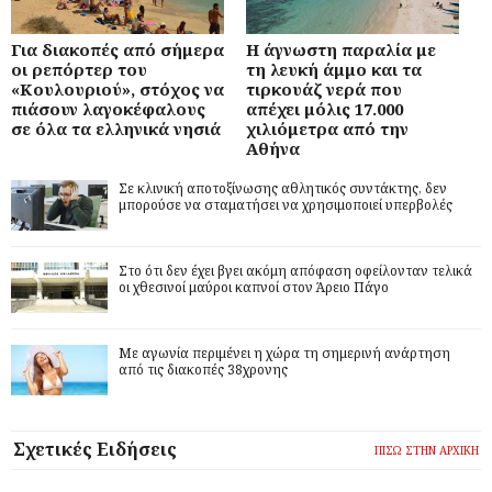
Για διακοπές από σήμερα
Η άγνωστη παραλία με
οι ρεπόρτερ του
τη λευκή άμμο και τα
«Κουλουριού», στόχος να
τιρκουάζ νερά που
πιάσουν λαγοκέφαλους
απέχει μόλις 17.000
σε όλα τα ελληνικά νησιά
χιλιόμετρα από την
Αθήνα
Σε κλινική αποτοξίνωσης αθλητικός συντάκτης, δεν
μπορούσε να σταματήσει να χρησιμοποιεί υπερβολές
Στο ότι δεν έχει βγει ακόμη απόφαση οφείλονταν τελικά
οι χθεσινοί μαύροι καπνοί στον Άρειο Πάγο
Με αγωνία περιμένει η χώρα τη σημερινή ανάρτηση
από τις διακοπές 38χρονης
Σχετικές Ειδήσεις
ΠΙΣΩ ΣΤΗΝ ΑΡΧΙΚΗ