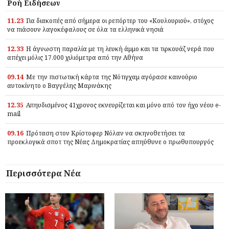
Ροή Ειδήσεων
11.23
Για διακοπές από σήμερα οι ρεπόρτερ του «Κουλουριού», στόχος
να πιάσουν λαγοκέφαλους σε όλα τα ελληνικά νησιά
12.33
Η άγνωστη παραλία με τη λευκή άμμο και τα τιρκουάζ νερά που
απέχει μόλις 17.000 χιλιόμετρα από την Αθήνα
09.14
Με την πιστωτική κάρτα της Νότιγχαμ αγόρασε καινούριο
αυτοκίνητο ο Βαγγέλης Μαρινάκης
12.35
Απηυδισμένος 41χρονος εκνευρίζεται και μόνο από τον ήχο νέου e-
mail
09.16
Πρόταση στον Κρίστοφερ Νόλαν να σκηνοθετήσει τα
προεκλογικά σποτ της Νέας Δημοκρατίας απηύθυνε ο πρωθυπουργός
Περισσότερα Νέα