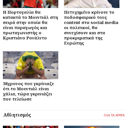
Η Πορτογαλία θα
Πετυχημένο κρίνουν το
κατακτά το Μουντιάλ στη
ποδοσφαιρικό τους
σειρά στην οποία θα
content στα social media
είναι παραγωγός και
οι πολιτικοί, θα
πρωταγωνιστής ο
συνεχίσουν και στα
Κριστιάνο Ρονάλντο
προκριματικά της
Ευρώπης
38χρονος που γκρίνιαζε
ότι το Μουντιάλ είναι
χάλια, τώρα γκρινιάζει
που τελείωσε
Αθλητισμός
ΟΛΑ ΤΑ ΑΡΘΡΑ