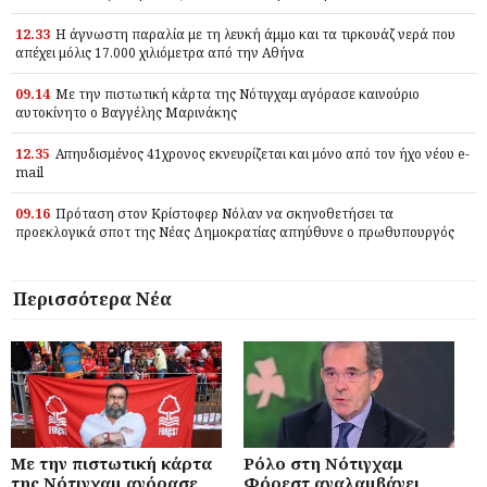
12.33
Η άγνωστη παραλία με τη λευκή άμμο και τα τιρκουάζ νερά που
απέχει μόλις 17.000 χιλιόμετρα από την Αθήνα
09.14
Με την πιστωτική κάρτα της Νότιγχαμ αγόρασε καινούριο
αυτοκίνητο ο Βαγγέλης Μαρινάκης
12.35
Απηυδισμένος 41χρονος εκνευρίζεται και μόνο από τον ήχο νέου e-
mail
09.16
Πρόταση στον Κρίστοφερ Νόλαν να σκηνοθετήσει τα
προεκλογικά σποτ της Νέας Δημοκρατίας απηύθυνε ο πρωθυπουργός
Περισσότερα Νέα
Με την πιστωτική κάρτα
Ρόλο στη Νότιγχαμ
της Νότιγχαμ αγόρασε
Φόρεστ αναλαμβάνει