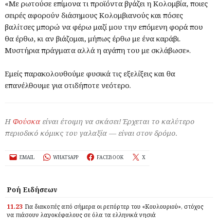
«Με ρωτούσε επίμονα τι προϊόντα βγάζει η Κολομβία, ποιες
σειρές αφορούν διάσημους Κολομβιανούς και πόσες
βαλίτσες μπορώ να φέρω μαζί μου την επόμενη φορά που
θα έρθω, κι αν βιάζομαι, μήπως έρθω με ένα καράβι.
Μυστήρια πράγματα αλλά η αγάπη του με σκλάβωσε».
Εμείς παρακολουθούμε φυσικά τις εξελίξεις και θα
επανέλθουμε για οτιδήποτε νεότερο.
Η
Φούσκα
είναι έτοιμη να σκάσει! Έρχεται το καλύτερο
περιοδικό κόμικς του γαλαξία — είναι στον δρόμο.
EMAIL
WHATSAPP
FACEBOOK
X
Ροή Ειδήσεων
11.23
Για διακοπές από σήμερα οι ρεπόρτερ του «Κουλουριού», στόχος
να πιάσουν λαγοκέφαλους σε όλα τα ελληνικά νησιά