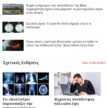
Καμία ανάμνηση των σκανδάλων της Νέας
Δημοκρατίας έχουν όσοι μύρισαν το μυστηριώδες αέριο
στην Αττική
Αλλαγή ώρας: Τι ώρα θα είναι σήμερα στις 6 το
απόγευμα
Ποιος είναι ο λιγότερο βλαπτικός τρόπος να έρθει το
τέλος της ανθρωπότητας; Τρεις ειδικοί απαντούν
Σχετικές Ειδήσεις
ΠΙΣΩ ΣΤΗΝ ΑΡΧΙΚΗ
Το «Κουλούρι»
41χρονος συνάδελφος
παρουσιάζει την
πάλι κάτι έχει
ακτινογραφία των