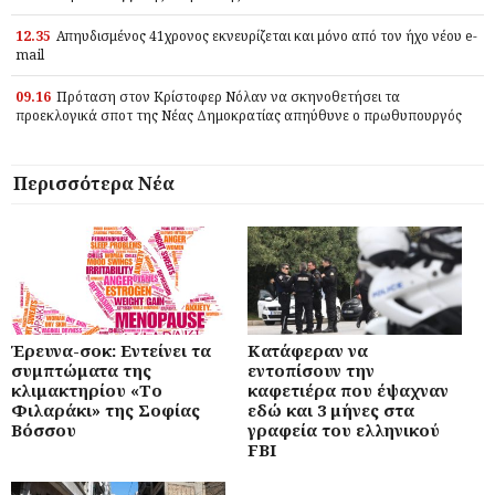
12.35
Απηυδισμένος 41χρονος εκνευρίζεται και μόνο από τον ήχο νέου e-
mail
09.16
Πρόταση στον Κρίστοφερ Νόλαν να σκηνοθετήσει τα
προεκλογικά σποτ της Νέας Δημοκρατίας απηύθυνε ο πρωθυπουργός
Περισσότερα Νέα
Έρευνα-σοκ: Εντείνει τα
Κατάφεραν να
συμπτώματα της
εντοπίσουν την
κλιμακτηρίου «Το
καφετιέρα που έψαχναν
Φιλαράκι» της Σοφίας
εδώ και 3 μήνες στα
Βόσσου
γραφεία του ελληνικού
FBI