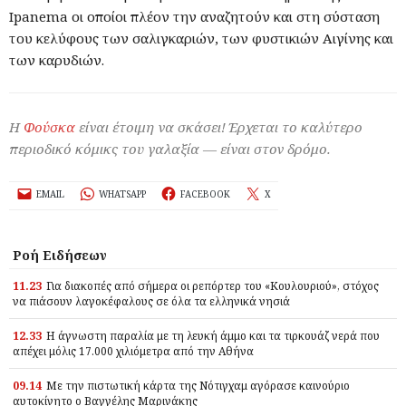
Ipanema οι οποίοι πλέον την αναζητούν και στη σύσταση
του κελύφους των σαλιγκαριών, των φυστικιών Αιγίνης και
των καρυδιών.
Η
Φούσκα
είναι έτοιμη να σκάσει! Έρχεται το καλύτερο
περιοδικό κόμικς του γαλαξία — είναι στον δρόμο.
EMAIL
WHATSAPP
FACEBOOK
X
Ροή Ειδήσεων
11.23
Για διακοπές από σήμερα οι ρεπόρτερ του «Κουλουριού», στόχος
να πιάσουν λαγοκέφαλους σε όλα τα ελληνικά νησιά
12.33
Η άγνωστη παραλία με τη λευκή άμμο και τα τιρκουάζ νερά που
απέχει μόλις 17.000 χιλιόμετρα από την Αθήνα
09.14
Με την πιστωτική κάρτα της Νότιγχαμ αγόρασε καινούριο
αυτοκίνητο ο Βαγγέλης Μαρινάκης