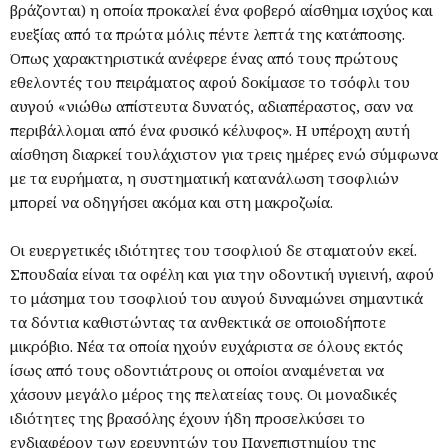
βράζονται) η οποία προκαλεί ένα φοβερό αίσθημα ισχύος και
ευεξίας από τα πρώτα μόλις πέντε λεπτά της κατάπoσης.
Όπως χαρακτηριστικά ανέφερε ένας από τους πρώτους
εθελοντές του πειράματος αφού δοκίμασε το τσόφλι του
αυγού «νιώθω απίστευτα δυνατός, αδιαπέραστος, σαν να
περιβάλλομαι από ένα φυσικό κέλυφος». Η υπέροχη αυτή
αίσθηση διαρκεί τουλάχιστον για τρεις ημέρες ενώ σύμφωνα
με τα ευρήματα, η συστηματική κατανάλωση τσοφλιών
μπορεί να οδηγήσει ακόμα και στη μακροζωία.
Οι ευεργετικές ιδιότητες του τσοφλιού δε σταματούν εκεί.
Σπουδαία είναι τα οφέλη και για την οδοντική υγιεινή, αφού
το μάσημα του τσοφλιού του αυγού δυναμώνει σημαντικά
τα δόντια καθιστώντας τα ανθεκτικά σε οποιοδήποτε
μικρόβιο. Νέα τα οποία ηχούν ευχάριστα σε όλους εκτός
ίσως από τους οδοντιάτρους οι οποίοι αναμένεται να
χάσουν μεγάλο μέρος της πελατείας τους. Οι μοναδικές
ιδιότητες της βρασόλης έχουν ήδη προσελκύσει το
ενδιαφέρον των ερευνητών του Πανεπιστημίου της