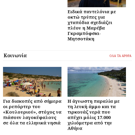
Ειδικά παντελόνια με
οκτώ τρύπες για
χταπόδια σχεδιάζει
πλέον η Μαρέβα
Γκραμπόφσκι-
Μητσοτάκη
Κοινωνία
ΟΛΑ ΤΑ ΑΡΘΡΑ
Για διακοπές από σήμερα
Η άγνωστη παραλία με
οι ρεπόρτερ του
τη λευκή άμμο και τα
«Κουλουριού», στόχος να
τιρκουάζ νερά που
πιάσουν λαγοκέφαλους
απέχει μόλις 17.000
σε όλα τα ελληνικά νησιά
χιλιόμετρα από την
Αθήνα