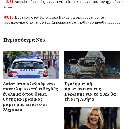
12.35
Απηυδισμένος 41χρονος εκνευρίζεται και μόνο από τον ήχο νέου e-
mail
09.16
Πρόταση στον Κρίστοφερ Νόλαν να σκηνοθετήσει τα
προεκλογικά σποτ της Νέας Δημοκρατίας απηύθυνε ο πρωθυπουργός
Περισσότερα Νέα
Απίστευτο αλαλούμ στο
Εγκληματική
πανελλήνιο από ειδεχθές
πρωτεύουσα της
έγκλημα όπου θύμα,
Ευρώπης για το 2025 θα
θύτης και βασικός
είναι η Αθήνα
μάρτυρας είναι όλοι
28χρονοι