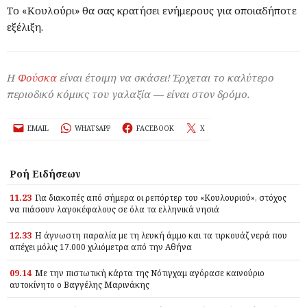
Το «Κουλούρι» θα σας κρατήσει ενήμερους για οποιαδήποτε
εξέλιξη.
Η
Φούσκα
είναι έτοιμη να σκάσει! Έρχεται το καλύτερο
περιοδικό κόμικς του γαλαξία — είναι στον δρόμο.
EMAIL
WHATSAPP
FACEBOOK
X
Ροή Ειδήσεων
11.23
Για διακοπές από σήμερα οι ρεπόρτερ του «Κουλουριού», στόχος
να πιάσουν λαγοκέφαλους σε όλα τα ελληνικά νησιά
12.33
Η άγνωστη παραλία με τη λευκή άμμο και τα τιρκουάζ νερά που
απέχει μόλις 17.000 χιλιόμετρα από την Αθήνα
09.14
Με την πιστωτική κάρτα της Νότιγχαμ αγόρασε καινούριο
αυτοκίνητο ο Βαγγέλης Μαρινάκης