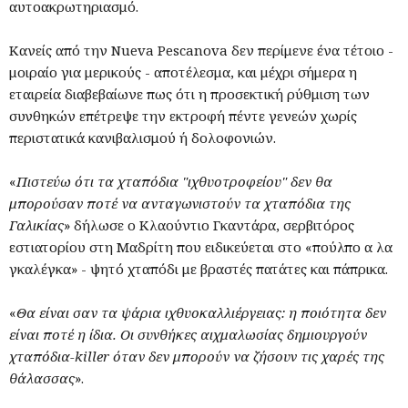
αυτοακρωτηριασμό.
Κανείς από την Nueva Pescanova δεν περίμενε ένα τέτοιο -
μοιραίο για μερικούς - αποτέλεσμα, και μέχρι σήμερα η
εταιρεία διαβεβαίωνε πως ότι η προσεκτική ρύθμιση των
συνθηκών επέτρεψε την εκτροφή πέντε γενεών χωρίς
περιστατικά κανιβαλισμού ή δολοφονιών.
«
Πιστεύω ότι τα χταπόδια "ιχθυοτροφείου" δεν θα
μπορούσαν ποτέ να ανταγωνιστούν τα χταπόδια της
Γαλικίας
» δήλωσε ο Κλαούντιο Γκαντάρα, σερβιτόρος
εστιατορίου στη Μαδρίτη που ειδικεύεται στο «πούλπο α λα
γκαλέγκα» - ψητό χταπόδι με βραστές πατάτες και πάπρικα.
«
Θα είναι σαν τα ψάρια ιχθυοκαλλιέργειας: η ποιότητα δεν
είναι ποτέ η ίδια. Οι συνθήκες αιχμαλωσίας δημιουργούν
χταπόδια-killer όταν δεν μπορούν να ζήσουν τις χαρές της
θάλασσας
».