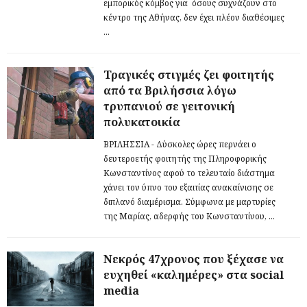
εμπορικός κόμβος για όσους συχνάζουν στο
κέντρο της Αθήνας, δεν έχει πλέον διαθέσιμες
...
Τραγικές στιγμές ζει φοιτητής
από τα Βριλήσσια λόγω
τρυπανιού σε γειτονική
πολυκατοικία
ΒΡΙΛΗΣΣΙΑ - Δύσκολες ώρες περνάει ο
δευτεροετής φοιτητής της Πληροφορικής
Κωνσταντίνος αφού το τελευταίο διάστημα
χάνει τον ύπνο του εξαιτίας ανακαίνισης σε
διπλανό διαμέρισμα. Σύμφωνα με μαρτυρίες
της Μαρίας, αδερφής του Κωνσταντίνου, ...
Νεκρός 47χρονος που ξέχασε να
ευχηθεί «καλημέρες» στα social
media