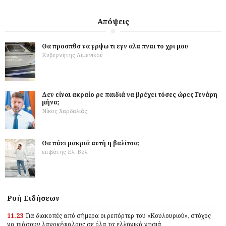
Απόψεις
Θα προσπθσ να γρψω τι εγν αλα πναι το χρι μου
Κυβερνήτης Λιμενικού
Δεν είναι ακραίο ρε παιδιά να βρέχει τόσες ώρες Γενάρη
μήνα;
Νίκος Χαρδαλιάς
Θα πάει μακριά αυτή η βαλίτσα;
επιβάτης Ελ. Βελ.
Ροή Ειδήσεων
11.23
Για διακοπές από σήμερα οι ρεπόρτερ του «Κουλουριού», στόχος
να πιάσουν λαγοκέφαλους σε όλα τα ελληνικά νησιά