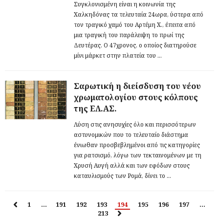
Συγκλονισμένη είναι η κοινωνία της
Χαλκηδόνας τα τελευταία 24ωρα, ύστερα από
τον τραγικό χαμό του Αρτέμη Χ., έπειτα από
μια τραγική του παράλειψη το πρωί της
Δευτέρας. Ο 47χρονος, ο οποίος διατηρούσε
μίνι μάρκετ στην πλατεία του ...
Σαρωτική η διείσδυση του νέου
χρωματολογίου στους κόλπους
της ΕΛ.ΑΣ.
Λύση στις ανησυχίες όλο και περισσότερων
αστυνομικών που το τελευταίο διάστημα
ένιωθαν προσβεβλημένοι από τις κατηγορίες
για ρατσισμό, λόγω των τεκταινομένων με τη
Χρυσή Αυγή αλλά και των εφόδων στους
καταυλισμούς των Ρομά, δίνει το ...
1
…
191
192
193
194
195
196
197
…
213