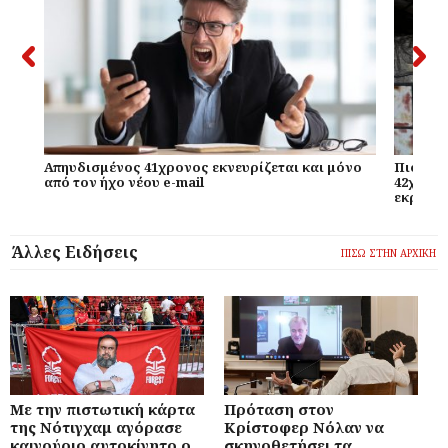
Απηυδισμένος 41χρονος εκνευρίζεται και μόνο
Πιο χαμ
από τον ήχο νέου e-mail
42χρονο
εκραγεί
Άλλες Ειδήσεις
ΠΙΣΩ ΣΤΗΝ ΑΡΧΙΚΗ
Με την πιστωτική κάρτα
Πρόταση στον
της Νότιγχαμ αγόρασε
Κρίστοφερ Νόλαν να
καινούριο αυτοκίνητο ο
σκηνοθετήσει τα