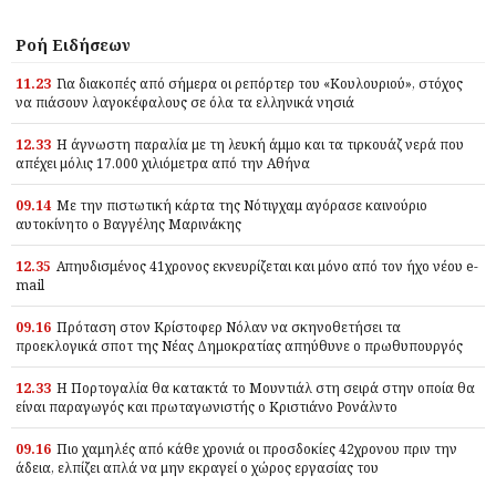
Ροή Ειδήσεων
11.23
Για διακοπές από σήμερα οι ρεπόρτερ του «Κουλουριού», στόχος
να πιάσουν λαγοκέφαλους σε όλα τα ελληνικά νησιά
12.33
Η άγνωστη παραλία με τη λευκή άμμο και τα τιρκουάζ νερά που
απέχει μόλις 17.000 χιλιόμετρα από την Αθήνα
09.14
Με την πιστωτική κάρτα της Νότιγχαμ αγόρασε καινούριο
αυτοκίνητο ο Βαγγέλης Μαρινάκης
12.35
Απηυδισμένος 41χρονος εκνευρίζεται και μόνο από τον ήχο νέου e-
mail
09.16
Πρόταση στον Κρίστοφερ Νόλαν να σκηνοθετήσει τα
προεκλογικά σποτ της Νέας Δημοκρατίας απηύθυνε ο πρωθυπουργός
12.33
Η Πορτογαλία θα κατακτά το Μουντιάλ στη σειρά στην οποία θα
είναι παραγωγός και πρωταγωνιστής ο Κριστιάνο Ρονάλντο
09.16
Πιο χαμηλές από κάθε χρονιά οι προσδοκίες 42χρονου πριν την
άδεια, ελπίζει απλά να μην εκραγεί ο χώρος εργασίας του