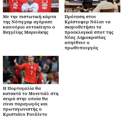
Με την πιστωτική κάρτα
Πρόταση στον
της Νότιγχαμ αγόρασε
Κρίστοφερ Νόλαν να
καινούριο αυτοκίνητο ο
σκηνοθετήσει τα
Βαγγέλης Μαρινάκης
προεκλογικά σποτ της
Νέας Δημοκρατίας
απηύθυνε ο
πρωθυπουργός
Η Πορτογαλία θα
κατακτά το Μουντιάλ στη
σειρά στην οποία θα
είναι παραγωγός και
πρωταγωνιστής ο
Κριστιάνο Ρονάλντο