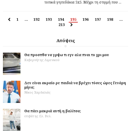
τοπικά γηπεδάκια 5x5. Μέχρι τη στιγμή που ...
1
…
192
193
194
195
196
197
198
…
213
Απόψεις
Θα προσπθσ να γρψω τι εγν αλα πναι το χρι μου
Κυβερνήτης Λιμενικού
Δεν είναι ακραίο ρε παιδιά να βρέχει τόσες ώρες Γενάρη
μήνα;
Νίκος Χαρδαλιάς
Θα πάει μακριά αυτή η βαλίτσα;
επιβάτης Ελ. Βελ.