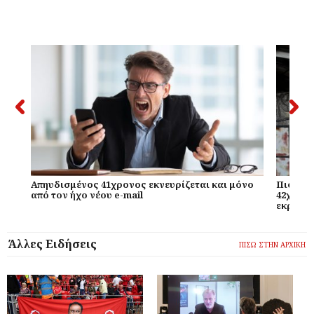
Απηυδισμένος 41χρονος εκνευρίζεται και μόνο
Πιο χαμ
από τον ήχο νέου e-mail
42χρονο
εκραγεί
Άλλες Ειδήσεις
ΠΙΣΩ ΣΤΗΝ ΑΡΧΙΚΗ