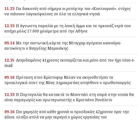
11.23
Για διακοπές από σήμερα οι ρεπόρτερ του «Κουλουριού», στόχος
να πιάσουν λαγοκέφαλους σε όλα τα ελληνικά νησιά
12.33
Η άγνωστη παραλία με τη λευκή άμμο και τα τιρκουάζ νερά που
απέχει μόλις 17.000 χιλιόμετρα από την Αθήνα
09.14
Με την πιστωτική κάρτα της Νότιγχαμ αγόρασε καινούριο
αυτοκίνητο ο Βαγγέλης Μαρινάκης
12.35
Απηυδισμένος 41χρονος εκνευρίζεται και μόνο από τον ήχο νέου e-
mail
09.16
Πρόταση στον Κρίστοφερ Νόλαν να σκηνοθετήσει τα
προεκλογικά σποτ της Νέας Δημοκρατίας απηύθυνε ο πρωθυπουργός
12.33
Η Πορτογαλία θα κατακτά το Μουντιάλ στη σειρά στην οποία θα
είναι παραγωγός και πρωταγωνιστής ο Κριστιάνο Ρονάλντο
09.16
Πιο χαμηλές από κάθε χρονιά οι προσδοκίες 42χρονου πριν την
άδεια, ελπίζει απλά να μην εκραγεί ο χώρος εργασίας του