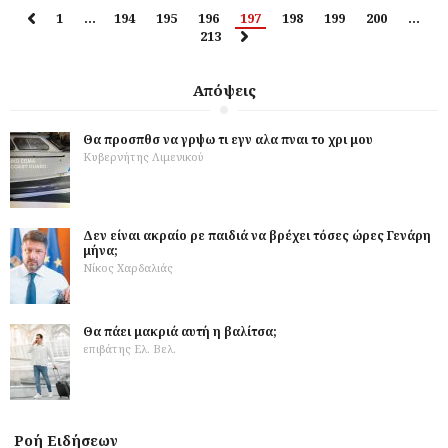
1
…
194
195
196
197
198
199
200
…
213
Απόψεις
Θα προσπθσ να γρψω τι εγν αλα πναι το χρι μου
Κυβερνήτης Λιμενικού
Δεν είναι ακραίο ρε παιδιά να βρέχει τόσες ώρες Γενάρη
μήνα;
Νίκος Χαρδαλιάς
Θα πάει μακριά αυτή η βαλίτσα;
επιβάτης Ελ. Βελ.
Ροή Ειδήσεων