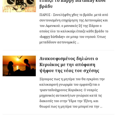
έπαιζε το happy birthday κάθε
βράδυ
ΠΑΡΟΣ - Συνελήφθη χθες το βράδυ, μετά από
συντονισμένη επιχείρηση της Αστυνομίας και
του Λιμενικού, ο μανιακός DJ της Πάρου ο
οποίος όλο το καλοκαίρι έπαιζε κάθε βράδυ το
«happy birthday» σε μπαρ του νησιού. Όπως
μεταδίδουν αστυνομικές ...
Ανακουφισμένος δηλώνει ο
Κυριάκος με την απόφαση
ψήφου της νέας του σχέσης
Σίγουρος πως η μητέρα του θα εγκρίνει την
καλοκαιρινή γνωριμία του εμφανίζεται ο
τριανταδυάχρονος Κυριάκος. Ο νεαρός
μηχανικός αυτοκινήτων γνώρισε κατά τις
διακοπές του στην Ύδρα την Τζένη, και
θεωρεί πως η μητέρα του μπορεί να την ...