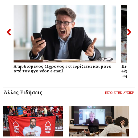
Απηυδισμένος 41χρονος εκνευρίζεται και μόνο
Πιο χαμ
από τον ήχο νέου e-mail
42χρονο
εκραγεί
Άλλες Ειδήσεις
ΠΙΣΩ ΣΤΗΝ ΑΡΧΙΚΗ