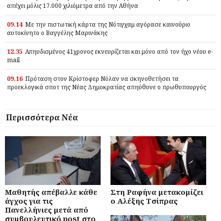
απέχει μόλις 17.000 χιλιόμετρα από την Αθήνα
09.14
Με την πιστωτική κάρτα της Νότιγχαμ αγόρασε καινούριο
αυτοκίνητο ο Βαγγέλης Μαρινάκης
12.35
Απηυδισμένος 41χρονος εκνευρίζεται και μόνο από τον ήχο νέου e-
mail
09.16
Πρόταση στον Κρίστοφερ Νόλαν να σκηνοθετήσει τα
προεκλογικά σποτ της Νέας Δημοκρατίας απηύθυνε ο πρωθυπουργός
Περισσότερα Νέα
Μαθητής απέβαλλε κάθε
Στη Ραφήνα μετακομίζει
άγχος για τις
ο Αλέξης Τσίπρας
Πανελλήνιες μετά από
συμβουλευτικό post στο