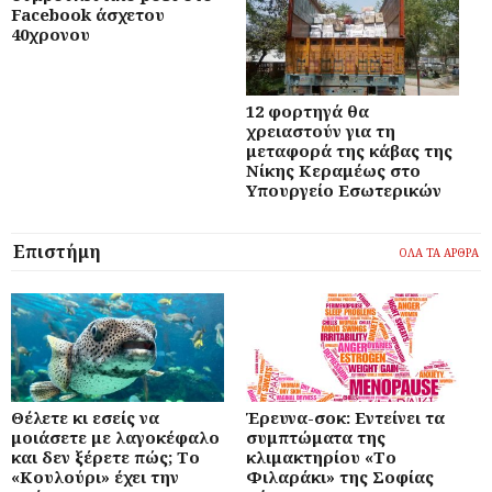
Facebook άσχετου
40χρονου
12 φορτηγά θα
χρειαστούν για τη
μεταφορά της κάβας της
Νίκης Κεραμέως στο
Υπουργείο Εσωτερικών
Επιστήμη
ΟΛΑ ΤΑ ΑΡΘΡΑ
Θέλετε κι εσείς να
Έρευνα-σοκ: Εντείνει τα
μοιάσετε με λαγοκέφαλο
συμπτώματα της
και δεν ξέρετε πώς; Το
κλιμακτηρίου «Το
«Κουλούρι» έχει την
Φιλαράκι» της Σοφίας