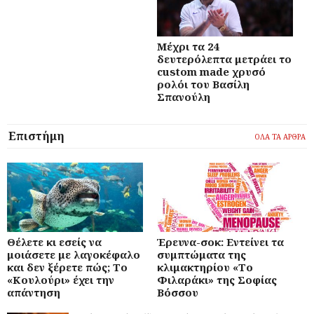
Μέχρι τα 24
δευτερόλεπτα μετράει το
custom made χρυσό
ρολόι του Βασίλη
Σπανούλη
Επιστήμη
ΟΛΑ ΤΑ ΑΡΘΡΑ
Θέλετε κι εσείς να
Έρευνα-σοκ: Εντείνει τα
μοιάσετε με λαγοκέφαλο
συμπτώματα της
και δεν ξέρετε πώς; Το
κλιμακτηρίου «Το
«Κουλούρι» έχει την
Φιλαράκι» της Σοφίας
απάντηση
Βόσσου