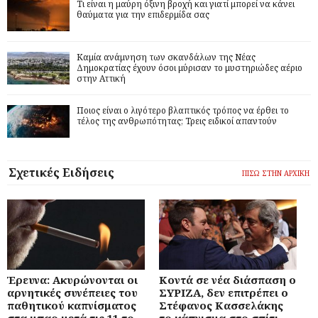
Τι είναι η μαύρη όξινη βροχή και γιατί μπορεί να κάνει
θαύματα για την επιδερμίδα σας
Καμία ανάμνηση των σκανδάλων της Νέας
Δημοκρατίας έχουν όσοι μύρισαν το μυστηριώδες αέριο
στην Αττική
Ποιος είναι ο λιγότερο βλαπτικός τρόπος να έρθει το
τέλος της ανθρωπότητας; Τρεις ειδικοί απαντούν
Σχετικές Ειδήσεις
ΠΙΣΩ ΣΤΗΝ ΑΡΧΙΚΗ
Έρευνα: Ακυρώνονται οι
Κοντά σε νέα διάσπαση ο
αρνητικές συνέπειες του
ΣΥΡΙΖΑ, δεν επιτρέπει ο
παθητικού καπνίσματος
Στέφανος Κασσελάκης
στα μπαρ μετά τις 11 το
το κάπνισμα στο σπίτι