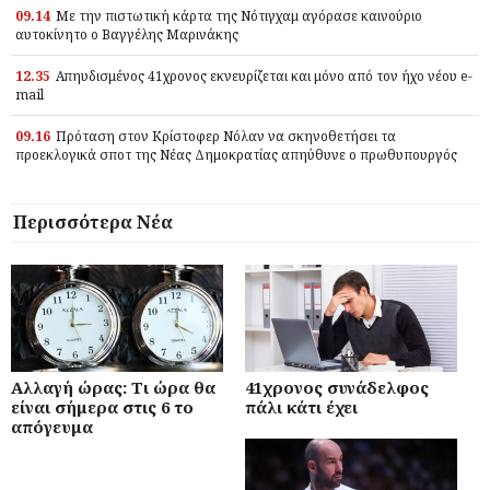
09.14
Με την πιστωτική κάρτα της Νότιγχαμ αγόρασε καινούριο
αυτοκίνητο ο Βαγγέλης Μαρινάκης
12.35
Απηυδισμένος 41χρονος εκνευρίζεται και μόνο από τον ήχο νέου e-
mail
09.16
Πρόταση στον Κρίστοφερ Νόλαν να σκηνοθετήσει τα
προεκλογικά σποτ της Νέας Δημοκρατίας απηύθυνε ο πρωθυπουργός
Περισσότερα Νέα
Αλλαγή ώρας: Τι ώρα θα
41χρονος συνάδελφος
είναι σήμερα στις 6 το
πάλι κάτι έχει
απόγευμα