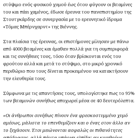
στύψιμο ενός φυσικού χυμού έως ότου φύγουν οι βιταμίνες
του και πάει χαμένος, έδωσε έρευνα του πανεπιστημίου της
Στουτγκάρδης σε συνεργασία με το ερευνητικό ίδρυμα
«Τόμας Μπέρνχαρντ» της Βιέννης.
Στα πλαίσια της έρευνας, οι επιστήμονες μίλησαν με πάνω
από 4000 βιταμίνες και έμαθαν πολλά για τη συμπεριφορά
και τις συνήθειες τους, τόσο όταν βρίσκονται ενός του
φρούτου αλλά και μετά το στύψιμο, στο μικρό χρονικό
περιθώριο που τους δίνεται προκειμένου να κατακτήσουν
την ελευθερία τους.
Σύμφωνα με τις απαντήσεις τους, υπολογίστηκε πως το 95%
των βιταμινών συνήθως αποχωρεί μέσα σε 40 δευτερόλεπτα.
«Οι άνθρωποι συνήθως πίνουν ένα φρεσκοστυμμένο χυμό
αμέσως, μάλιστα το υπενθυμίζουν και ο ένας στον άλλο αν
το ξεχάσουν. Έτσι μειώνονται ασφαλώς οι πιθανότητες
απόδρασης, αλλά πάντα υπάρχει ελπίδα: αν κινηθούμε