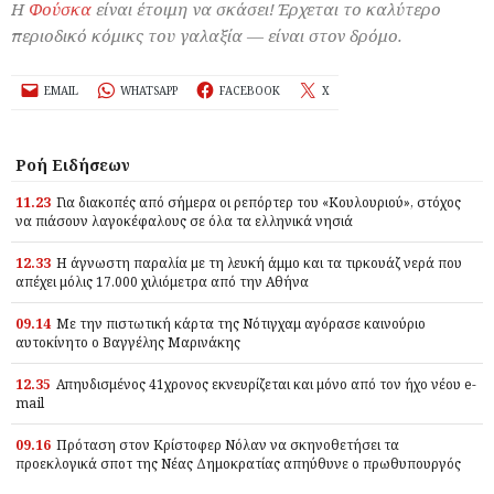
Η
Φούσκα
είναι έτοιμη να σκάσει! Έρχεται το καλύτερο
περιοδικό κόμικς του γαλαξία — είναι στον δρόμο.
EMAIL
WHATSAPP
FACEBOOK
X
Ροή Ειδήσεων
11.23
Για διακοπές από σήμερα οι ρεπόρτερ του «Κουλουριού», στόχος
να πιάσουν λαγοκέφαλους σε όλα τα ελληνικά νησιά
12.33
Η άγνωστη παραλία με τη λευκή άμμο και τα τιρκουάζ νερά που
απέχει μόλις 17.000 χιλιόμετρα από την Αθήνα
09.14
Με την πιστωτική κάρτα της Νότιγχαμ αγόρασε καινούριο
αυτοκίνητο ο Βαγγέλης Μαρινάκης
12.35
Απηυδισμένος 41χρονος εκνευρίζεται και μόνο από τον ήχο νέου e-
mail
09.16
Πρόταση στον Κρίστοφερ Νόλαν να σκηνοθετήσει τα
προεκλογικά σποτ της Νέας Δημοκρατίας απηύθυνε ο πρωθυπουργός