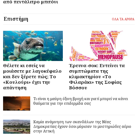
από πεντάλιτρο μπιτόνι
Επιστήμη
ΟΛΑ ΤΑ ΑΡΘΡΑ
Θέλετε κι εσείς να
Έρευνα-σοκ: Εντείνει τα
μοιάσετε με λαγοκέφαλο
συμπτώματα της
και δεν ξέρετε πώς; Το
κλιμακτηρίου «Το
«Κουλούρι» έχει την
Φιλαράκι» της Σοφίας
απάντηση
Βόσσου
Τι είναι η μαύρη όξινη βροχή και γιατί μπορεί να κάνει
θαύματα για την επιδερμίδα σας
Καμία ανάμνηση των σκανδάλων της Νέας
Δημοκρατίας έχουν όσοι μύρισαν το μυστηριώδες αέριο
στην Αττική