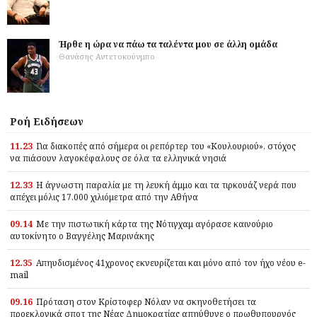
Ήρθε η ώρα να πάω τα ταλέντα μου σε άλλη ομάδα
Θανάσης Αντετοκούνμπο
Ροή Ειδήσεων
11.23
Για διακοπές από σήμερα οι ρεπόρτερ του «Κουλουριού», στόχος
να πιάσουν λαγοκέφαλους σε όλα τα ελληνικά νησιά
12.33
Η άγνωστη παραλία με τη λευκή άμμο και τα τιρκουάζ νερά που
απέχει μόλις 17.000 χιλιόμετρα από την Αθήνα
09.14
Με την πιστωτική κάρτα της Νότιγχαμ αγόρασε καινούριο
αυτοκίνητο ο Βαγγέλης Μαρινάκης
12.35
Απηυδισμένος 41χρονος εκνευρίζεται και μόνο από τον ήχο νέου e-
mail
09.16
Πρόταση στον Κρίστοφερ Νόλαν να σκηνοθετήσει τα
προεκλογικά σποτ της Νέας Δημοκρατίας απηύθυνε ο πρωθυπουργός