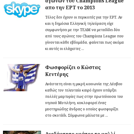
αγώνων του Champions League
απο την ΕΡΤ το 2013
Τέλος δεν έχουν οι περικοπές για την ΕΡΤ. Αν
και η δημόσια Ελληνική τηλεόραση είχε
συμφωνήσει με την TEAM να μεταδίδει δύο
από τους αγώνες του Champions League που
γίνονται κάθε εβδομάδα, φαίνεται πως ακόμα
κι αυτές οι ελάχιστες ...
Φωσφορίζει ο Κώστας
Κεντέρης
Ανάστατη είναι η μικρή κοινωνία της Λέσβου
καθώς τον τελευταίο καιρό έχουν υπάρξει
πολλές μαρτυρίες πως στην πρωτεύουσα του
νησιού Μυτιλήνη, κυκλοφορεί ένας
μυστηριώδης άνδρας ο οποίος φωσφορίζει
στο σκοτάδι. Σύμφωνα μάλιστα με ...
Ανεξάρτητο κράτος το μαλλί