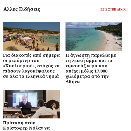
Άλλες Ειδήσεις
ΠΙΣΩ ΣΤΗΝ ΑΡΧΙΚΗ
Για διακοπές από σήμερα
Η άγνωστη παραλία με
οι ρεπόρτερ του
τη λευκή άμμο και τα
«Κουλουριού», στόχος να
τιρκουάζ νερά που
πιάσουν λαγοκέφαλους
απέχει μόλις 17.000
σε όλα τα ελληνικά νησιά
χιλιόμετρα από την
Αθήνα
Πρόταση στον
Κρίστοφερ Νόλαν να