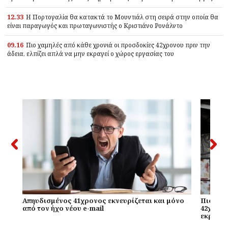
12.33
Η Πορτογαλία θα κατακτά το Μουντιάλ στη σειρά στην οποία θα
είναι παραγωγός και πρωταγωνιστής ο Κριστιάνο Ρονάλντο
09.16
Πιο χαμηλές από κάθε χρονιά οι προσδοκίες 42χρονου πριν την
άδεια, ελπίζει απλά να μην εκραγεί ο χώρος εργασίας του
Απηυδισμένος 41χρονος εκνευρίζεται και μόνο
Πιο χαμ
από τον ήχο νέου e-mail
42χρονο
εκραγεί