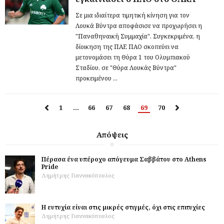
Σε μια ιδιαίτερα τιμητική κίνηση για τον
Λουκά Βύντρα αποφάσισε να προχωρήσει η
"Παναθηναική Συμμαχία". Συγκεκριμένα, η
δίοικηση της ΠΑΕ ΠΑΟ σκοπεύει να
μετονομάσει τη Θύρα 1 του Ολυμπιακού
Σταδίου, σε "Θύρα Λουκάς Βύντρα"
προκειμένου ...
1
…
66
67
68
69
70
Απόψεις
Πέρασα ένα υπέροχο απόγευμα Σαββάτου στο Athens
Pride
Δημήτρης Γιαννακόπουλος
Η ευτυχία είναι στις μικρές στιγμές, όχι στις επιτυχίες
Δημήτρης Γιαννακόπουλος